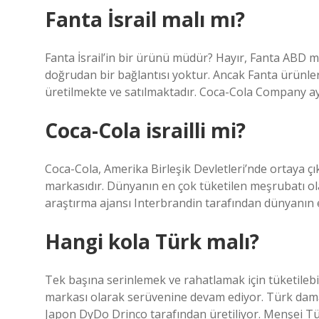
Fanta İsrail malı mı?
Fanta İsrail’in bir ürünü müdür? Hayır, Fanta ABD me
doğrudan bir bağlantısı yoktur. Ancak Fanta ürünler
üretilmekte ve satılmaktadır. Coca-Cola Company ayr
Coca-Cola israilli mi?
Coca-Cola, Amerika Birleşik Devletleri’nde ortaya ç
markasıdır. Dünyanın en çok tüketilen meşrubatı olan
araştırma ajansı Interbrandin tarafından dünyanın e
Hangi kola Türk malı?
Tek başına serinlemek ve rahatlamak için tüketilebil
markası olarak serüvenine devam ediyor. Türk dama
Japon DyDo Drinco tarafından üretiliyor. Menşei Tü