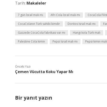
Tarih:
Makaleler
7 gün İsrail malı mı
Afri Cola İsrail malı mı
CocaCola Filis
CocaColanın Türk sahibi kimdir
Doritos İsrail malı mı
Fan
Gazzede CocaCola fabrikası var mı
Hangi kola Türk malı
Palestine Cola kimin
Pepsi İsrail malı mı
Pepsi kimin malı
Önceki Yazı
Çemen Vücutta Koku Yapar Mı
Bir yanıt yazın