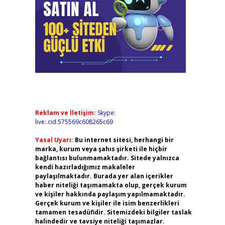
e
Reklam ve İletişim:
Skype:
live:.cid.575569c608265c69
Yasal Uyarı:
Bu internet sitesi, herhangi bir
marka, kurum veya şahıs şirketi ile hiçbir
bağlantısı bulunmamaktadır. Sitede yalnızca
kendi hazırladığımız makaleler
paylaşılmaktadır. Burada yer alan içerikler
haber niteliği taşımamakta olup, gerçek kurum
ve kişiler hakkında paylaşım yapılmamaktadır.
Gerçek kurum ve kişiler ile isim benzerlikleri
tamamen tesadüfidir. Sitemizdeki bilgiler taslak
halindedir ve tavsiye niteliği taşımazlar.