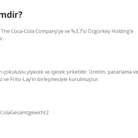
imdir?
1’i The Coca-Cola Company’ye ve %3,7’si Özgörkey Holding’e
r.
çokuluslu yiyecek ve içecek şirketidir. Üretim, pazarlama v
si ve Frito-Lay’in birleşmesiyle kurulmuştur.
pColaGesamtgewicht2.