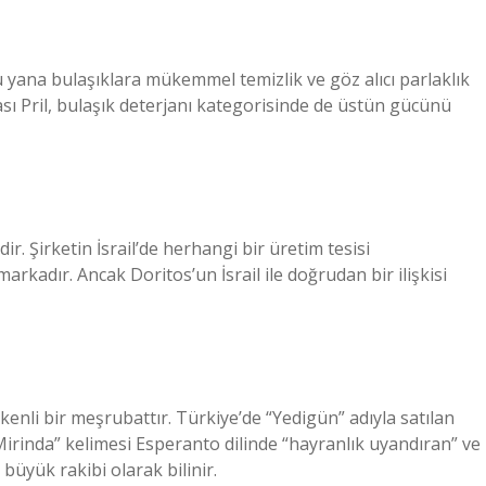
 bu yana bulaşıklara mükemmel temizlik ve göz alıcı parlaklık
kası Pril, bulaşık deterjanı kategorisinde de üstün gücünü
r. Şirketin İsrail’de herhangi bir üretim tesisi
arkadır. Ancak Doritos’un İsrail ile doğrudan bir ilişkisi
enli bir meşrubattır. Türkiye’de “Yedigün” adıyla satılan
Mirinda” kelimesi Esperanto dilinde “hayranlık uyandıran” ve
büyük rakibi olarak bilinir.