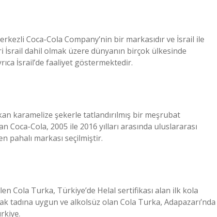
rkezli Coca-Cola Company’nin bir markasıdır ve İsrail ile
i İsrail dahil olmak üzere dünyanın birçok ülkesinde
ıca İsrail’de faaliyet göstermektedir.
ıkan karamelize şekerle tatlandırılmış bir meşrubat
 Coca-Cola, 2005 ile 2016 yılları arasında uluslararası
n pahalı markası seçilmiştir.
en Cola Turka, Türkiye’de Helal sertifikası alan ilk kola
k tadına uygun ve alkolsüz olan Cola Turka, Adapazarı’nda
rkiye.