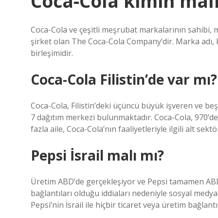
Coca-Cola kimin malı
Coca-Cola ve çeşitli meşrubat markalarının sahibi, 
şirket olan The Coca-Cola Company’dir. Marka adı, k
birleşimidir.
Coca-Cola Filistin’de var mı?
Coca-Cola, Filistin’deki üçüncü büyük işveren ve beşin
7 dağıtım merkezi bulunmaktadır. Coca-Cola, 970’den
fazla aile, Coca-Cola’nın faaliyetleriyle ilgili alt se
Pepsi İsrail malı mı?
Üretim ABD’de gerçekleşiyor ve Pepsi tamamen ABD m
bağlantıları olduğu iddiaları nedeniyle sosyal medyad
Pepsi’nin İsrail ile hiçbir ticaret veya üretim bağlantı