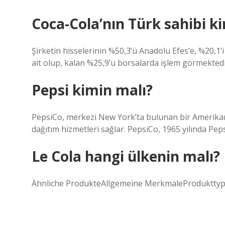
Coca-Cola’nın Türk sahibi k
Şirketin hisselerinin %50,3’ü Anadolu Efes’e, %20,
ait olup, kalan %25,9’u borsalarda işlem görmektedi
Pepsi kimin malı?
PepsiCo, merkezi New York’ta bulunan bir Amerikan 
dağıtım hizmetleri sağlar. PepsiCo, 1965 yılında Pep
Le Cola hangi ülkenin malı?
Ähnliche ProdukteAllgemeine MerkmaleProduktty