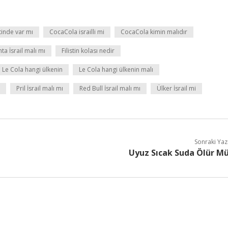
tinde var mı
CocaCola israilli mi
CocaCola kimin malıdır
ta İsrail malı mı
Filistin kolası nedir
Le Cola hangi ülkenin
Le Cola hangi ülkenin malı
Pril İsrail malı mı
Red Bull İsrail malı mı
Ülker İsrail mi
Sonraki Yaz
Uyuz Sıcak Suda Ölür M