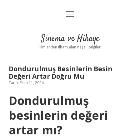
menüyü
Gizlilik Politikası
aç
Hakkımızda
Sinema ve Hikaye
Yasal Uyarı
Filmlerden ilham alan neşeli bilgiler!
Dondurulmuş Besinlerin Besin
Değeri Artar Doğru Mu
Tarih: Ekim 11, 2024
Dondurulmuş
besinlerin değeri
artar mı?