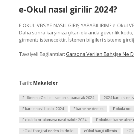
e-Okul nasıl girilir 2024?
E OKUL VBS’YE NASIL GİRİŞ YAPABİLİRİM? e-Okul VBS’y
Daha sonra karşınıza çıkan ekranda güvenlik kodu,
girmeniz istenecektir. İstenen bilgileri sisteme gird
Tavsiyeli Bağlantılar:
Garsona Verilen Bahşişe Ne D
Tarih:
Makaleler
2 dönem eOkul ne zaman kapanacak 2024
2024 karnesi ne 
E karne nasıl bakılır 2024
E karne ne demek
E okula notl
E okulda ortalamaya nasıl bakılır 2024
E okuldan karne alınır 
eOkul fotoğraf neden kaldırıldı
eOkul hangi ülkenin
eOku