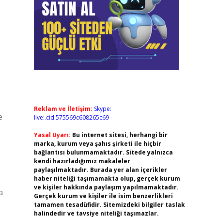
Reklam ve İletişim:
Skype:
e
live:.cid.575569c608265c69
Yasal Uyarı:
Bu internet sitesi, herhangi bir
marka, kurum veya şahıs şirketi ile hiçbir
bağlantısı bulunmamaktadır. Sitede yalnızca
kendi hazırladığımız makaleler
paylaşılmaktadır. Burada yer alan içerikler
haber niteliği taşımamakta olup, gerçek kurum
ve kişiler hakkında paylaşım yapılmamaktadır.
a
Gerçek kurum ve kişiler ile isim benzerlikleri
tamamen tesadüfidir. Sitemizdeki bilgiler taslak
halindedir ve tavsiye niteliği taşımazlar.