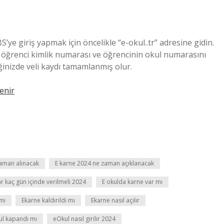
e giriş yapmak için öncelikle “e-okul..tr” adresine gidin.
 öğrenci kimlik numarası ve öğrencinin okul numarasını
iğinizde veli kaydı tamamlanmış olur.
enir
zaman alınacak
E karne 2024 ne zaman açıklanacak
ar kaç gün içinde verilmeli 2024
E okulda karne var mı
mı
Ekarne kaldırıldı mı
Ekarne nasıl açılır
l kapandı mı
eOkul nasıl girilir 2024