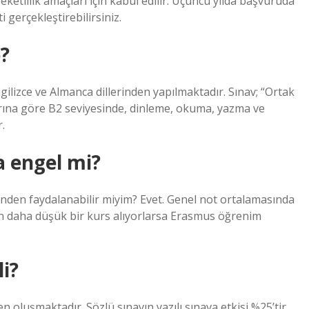
etlilik amaçları için kabul edilir. Üçüncü yılda başvuruda
i gerçekleştirebilirsiniz.
?
İngilizce ve Almanca dillerinden yapılmaktadır. Sınav; “Ortak
larına göre B2 seviyesinde, dinleme, okuma, yazma ve
.
a engel mi?
inden faydalanabilir miyim? Evet. Genel not ortalamasında
çin daha düşük bir kurs alıyorlarsa Erasmus öğrenim
i?
n oluşmaktadır. Sözlü sınavın yazılı sınava etkisi %25’tir.