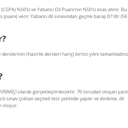
(CGPA) %50’si ve Yabancı Dil Puanı’nın %50’si esas alınır. Bu
 puanı) verir. Yabancı dil sınavından geçme barajı B1’dir (56
r?
erslerinin (hazırlık dersleri hariç) birinci yılını tamamladını
?
MİÇİ olarak gerçekleştirilecektir. 70 sorudan oluşan yazıl
lı sınav çoktan seçmeli test şeklinde yapılır ve dinleme, dil
n oluşur.