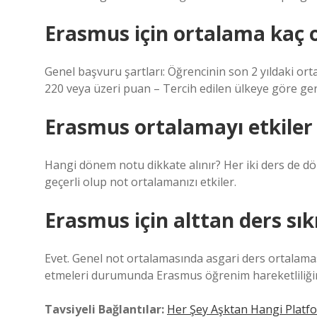
Erasmus için ortalama kaç o
Genel başvuru şartları: Öğrencinin son 2 yıldaki ort
220 veya üzeri puan – Tercih edilen ülkeye göre gere
Erasmus ortalamayı etkiler
Hangi dönem notu dikkate alınır? Her iki ders de dö
geçerli olup not ortalamanızı etkiler.
Erasmus için alttan ders sık
Evet. Genel not ortalamasında asgari ders ortalamas
etmeleri durumunda Erasmus öğrenim hareketliliğin
Tavsiyeli Bağlantılar:
Her Şey Aşktan Hangi Platf