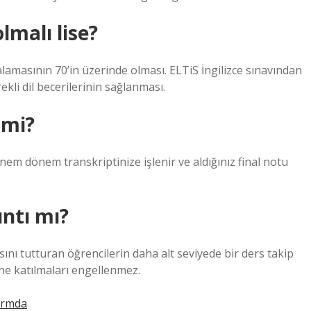
lmalı lise?
alamasının 70’in üzerinde olması. ELTiS İngilizce sınavından
kli dil becerilerinin sağlanması.
 mi?
nem dönem transkriptinize işlenir ve aldığınız final notu
ıntı mı?
ını tutturan öğrencilerin daha alt seviyede bir ders takip
e katılmaları engellenmez.
ormda