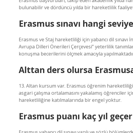
Erasmus başvuruları, takip eden akademik yılda harek
bulunabilir ve dördüncü yılda bir hareketlilik faaliyet
Erasmus sınavı hangi seviye
Erasmus ve Staj hareketliliği için yabancı dil sınavı 
Avrupa Dilleri Önerileri Çerçevesi” yeterlilik tanım
konuşma becerilerini ölçmek amacıyla yapılmaktadır
Alttan ders olursa Erasmus
13. Altan kursum var. Erasmus öğrenim hareketliliğ
asgari çalışma ortalamasını yakalamış öğrenciler i
hareketliliğine katılmalarında bir engel yoktur.
Erasmus puanı kaç yıl geçerl
Erasmus yabancı dil sınavı yazılı ve sözlü bölümlerde