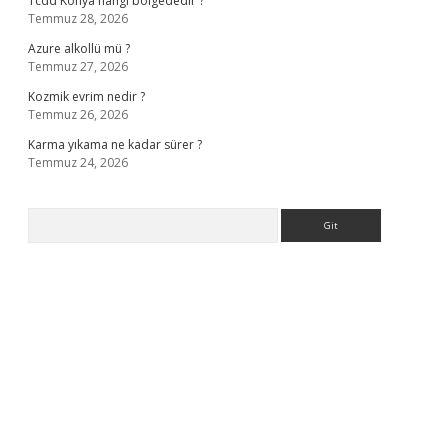
Tcdd Konya hangi bölgededir ?
Temmuz 28, 2026
Azure alkollü mü ?
Temmuz 27, 2026
Kozmik evrim nedir ?
Temmuz 26, 2026
Karma yıkama ne kadar sürer ?
Temmuz 24, 2026
Arama
 bella casino giriş