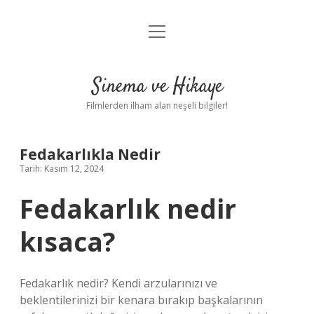
menüyü
Gizlilik Politikası
aç
Hakkımızda
Sinema ve Hikaye
Yasal Uyarı
Filmlerden ilham alan neşeli bilgiler!
Fedakarlıkla Nedir
Tarih: Kasım 12, 2024
Fedakarlık nedir
kısaca?
Fedakarlık nedir? Kendi arzularınızı ve
beklentilerinizi bir kenara bırakıp başkalarının