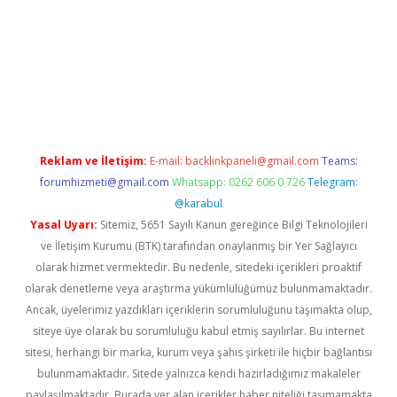
a casino giriş
Reklam ve İletişim:
E-mail:
backlinkpaneli@gmail.com
Teams:
forumhizmeti@gmail.com
Whatsapp: 0262 606 0 726
Telegram:
@karabul
Yasal Uyarı:
Sitemiz, 5651 Sayılı Kanun gereğince Bilgi Teknolojileri
ve İletişim Kurumu (BTK) tarafından onaylanmış bir Yer Sağlayıcı
olarak hizmet vermektedir. Bu nedenle, sitedeki içerikleri proaktif
olarak denetleme veya araştırma yükümlülüğümüz bulunmamaktadır.
Ancak, üyelerimiz yazdıkları içeriklerin sorumluluğunu taşımakta olup,
siteye üye olarak bu sorumluluğu kabul etmiş sayılırlar. Bu internet
sitesi, herhangi bir marka, kurum veya şahıs şirketi ile hiçbir bağlantısı
bulunmamaktadır. Sitede yalnızca kendi hazırladığımız makaleler
paylaşılmaktadır. Burada yer alan içerikler haber niteliği taşımamakta