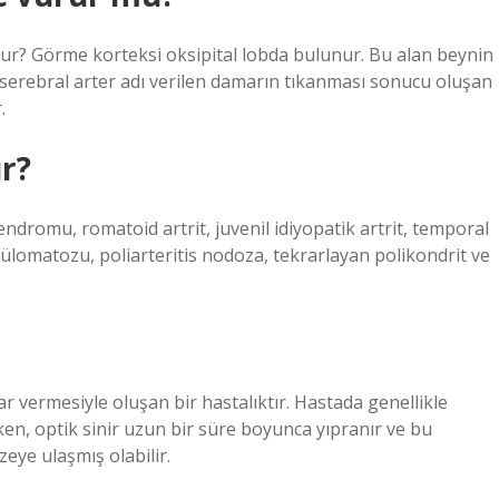
şur? Görme korteksi oksipital lobda bulunur. Bu alan beynin
 serebral arter adı verilen damarın tıkanması sonucu oluşan
.
r?
ndromu, romatoid artrit, juvenil idiyopatik artrit, temporal
ülomatozu, poliarteritis nodoza, tekrarlayan polikondrit ve
ar vermesiyle oluşan bir hastalıktır. Hastada genellikle
ken, optik sinir uzun bir süre boyunca yıpranır ve bu
eye ulaşmış olabilir.