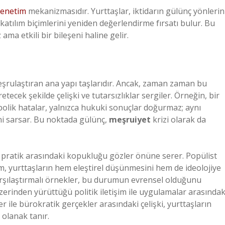
enetim
mekanizmasıdır. Yurttaşlar, iktidarın gülünç yönlerin
tılım biçimlerini yeniden değerlendirme fırsatı bulur. Bu
a etkili bir bileşeni haline gelir.
eşrulaştıran ana yapı taşlarıdır. Ancak, zaman zaman bu
ecek şekilde çelişki ve tutarsızlıklar sergiler. Örneğin, bir
bolik hatalar, yalnızca hukuki sonuçlar doğurmaz; aynı
ni sarsar. Bu noktada gülünç,
meşruiyet
krizi olarak da
le pratik arasındaki kopukluğu gözler önüne serer. Popülist
um, yurttaşların hem eleştirel düşünmesini hem de ideolojiye
arşılaştırmalı örnekler, bu durumun evrensel olduğunu
erinden yürüttüğü politik iletişim ile uygulamalar arasındak
 ile bürokratik gerçekler arasındaki çelişki, yurttaşların
 olanak tanır.