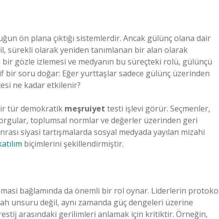
uğun ön plana çıktığı sistemlerdir. Ancak gülünç olana dair
l, sürekli olarak yeniden tanımlanan bir alan olarak
l bir gözle izlemesi ve medyanın bu süreçteki rolü, gülünçü
if bir soru doğar: Eğer yurttaşlar sadece gülünç üzerinden
tesi ne kadar etkilenir?
bir tür demokratik
meşruiyet
testi işlevi görür. Seçmenler,
sorgular, toplumsal normlar ve değerler üzerinden geri
nrası siyasi tartışmalarda sosyal medyada yayılan mizahi
katılım
biçimlerini şekillendirmiştir.
plomasi bağlamında da önemli bir rol oynar. Liderlerin protoko
izah unsuru değil, aynı zamanda güç dengeleri üzerine
estij arasındaki gerilimleri anlamak için kritiktir. Örneğin,