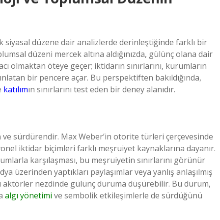
iyasal düzene dair analizlerde derinleştiğinde farklı bir
oplumsal düzeni mercek altına aldığınızda, gülünç olana dair
ı olmaktan öteye geçer; iktidarın sınırlarını, kurumların
ydınlatan bir pencere açar. Bu perspektiften bakıldığında,
e
katılım
ın sınırlarını test eden bir deney alanıdır.
 ve sürdürendir. Max Weber’in otorite türleri çerçevesinde
onel iktidar biçimleri farklı meşruiyet kaynaklarına dayanır.
umlarla karşılaşması, bu meşruiyetin sınırlarını görünür
edya üzerinden yaptıkları paylaşımlar veya yanlış anlaşılmış
ı aktörler nezdinde gülünç duruma düşürebilir. Bu durum,
da
algı yönetimi
ve sembolik etkileşimlerle de sürdüğünü