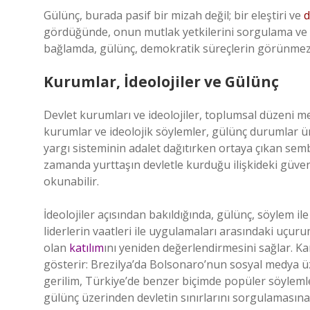
Gülünç, burada pasif bir mizah değil; bir eleştiri ve
d
gördüğünde, onun mutlak yetkilerini sorgulama ve ka
bağlamda, gülünç, demokratik süreçlerin görünmez am
Kurumlar, İdeolojiler ve Gülünç
Devlet kurumları ve ideolojiler, toplumsal düzeni m
kurumlar ve ideolojik söylemler, gülünç durumlar üret
yargı sisteminin adalet dağıtırken ortaya çıkan sem
zamanda yurttaşın devletle kurduğu ilişkideki güve
okunabilir.
İdeolojiler açısından bakıldığında, gülünç, söylem i
liderlerin vaatleri ile uygulamaları arasındaki uçur
olan
katılım
ını yeniden değerlendirmesini sağlar. K
gösterir: Brezilya’da Bolsonaro’nun sosyal medya üz
gerilim, Türkiye’de benzer biçimde popüler söylemler
gülünç üzerinden devletin sınırlarını sorgulamasına