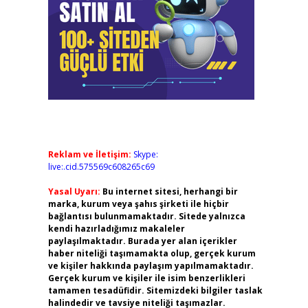
Reklam ve İletişim:
Skype:
live:.cid.575569c608265c69
Yasal Uyarı:
Bu internet sitesi, herhangi bir
marka, kurum veya şahıs şirketi ile hiçbir
bağlantısı bulunmamaktadır. Sitede yalnızca
kendi hazırladığımız makaleler
paylaşılmaktadır. Burada yer alan içerikler
haber niteliği taşımamakta olup, gerçek kurum
ve kişiler hakkında paylaşım yapılmamaktadır.
Gerçek kurum ve kişiler ile isim benzerlikleri
tamamen tesadüfidir. Sitemizdeki bilgiler taslak
halindedir ve tavsiye niteliği taşımazlar.