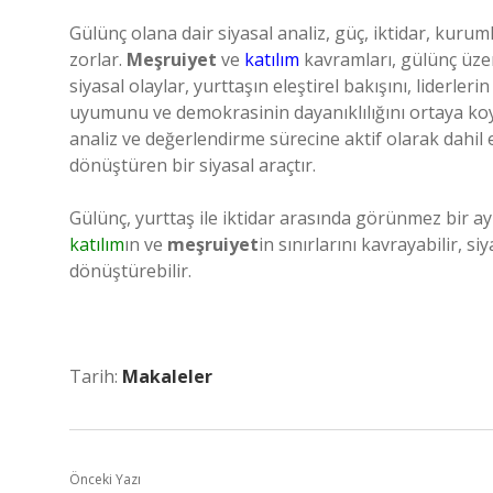
Gülünç olana dair siyasal analiz, güç, iktidar, kur
zorlar.
Meşruiyet
ve
katılım
kavramları, gülünç üzer
siyasal olaylar, yurttaşın eleştirel bakışını, liderle
uyumunu ve demokrasinin dayanıklılığını ortaya koy
analiz ve değerlendirme sürecine aktif olarak dahil
dönüştüren bir siyasal araçtır.
Gülünç, yurttaş ile iktidar arasında görünmez bir 
katılım
ın ve
meşruiyet
in sınırlarını kavrayabilir, s
dönüştürebilir.
Tarih:
Makaleler
Önceki Yazı