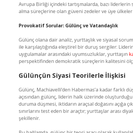
Avrupa Birliği içindeki tartışmalarda, bazı liderle
alma süreçlerine olan güveni zedeler ve üye ülkele
Provokatif Sorular: Gülünç ve Vatandaşlık
Gülünç olana dair analiz, yurttaşlık ve siyasal sor
ile karşılaştığında eleştirel bir duruş sergiler: Lide
uygulamalar arasındaki uyumsuzluklar, yurttaşın
k
perspektifinden demokratik süreçlerin kalitesini ölç
Gülünçün Siyasi Teorilerle İlişkisi
Gülünç, Machiavelli’den Habermas’a kadar farklı düşü
açısından gülünç, liderin halk üzerinde oluşturduğu ot
duruma düşmesi, iktidarın araçsal doğasını açığa çık
sınırlarını test eden bir araçtır; yurttaşlar arası diy
şekillenir.
Bu bağlamda, gülünç bir teori aracı olarak kullanılab