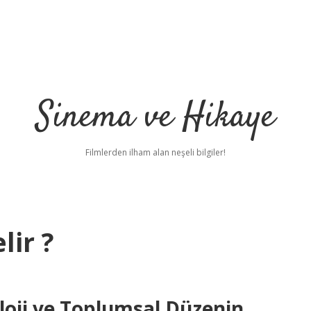
Sinema ve Hikaye
Filmlerden ilham alan neşeli bilgiler!
lir ?
oloji ve Toplumsal Düzenin