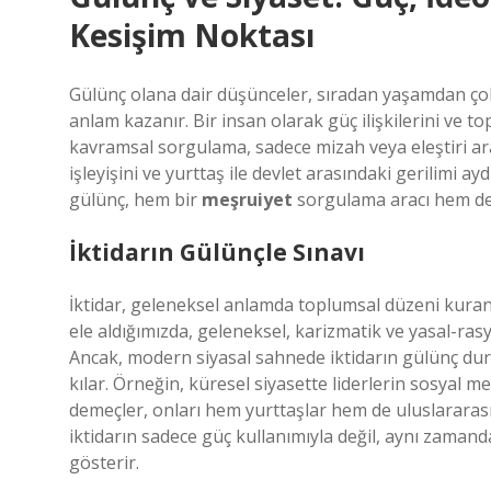
Kesişim Noktası
Gülünç olana dair düşünceler, sıradan yaşamdan çok s
anlam kazanır. Bir insan olarak güç ilişkilerini ve t
kavramsal sorgulama, sadece mizah veya eleştiri arac
işleyişini ve yurttaş ile devlet arasındaki gerilimi a
gülünç, hem bir
meşruiyet
sorgulama aracı hem d
İktidarın Gülünçle Sınavı
İktidar, geleneksel anlamda toplumsal düzeni kuran
ele aldığımızda, geleneksel, karizmatik ve yasal-rasy
Ancak, modern siyasal sahnede iktidarın gülünç dur
kılar. Örneğin, küresel siyasette liderlerin sosyal m
demeçler, onları hem yurttaşlar hem de uluslararas
iktidarın sadece güç kullanımıyla değil, aynı zaman
gösterir.