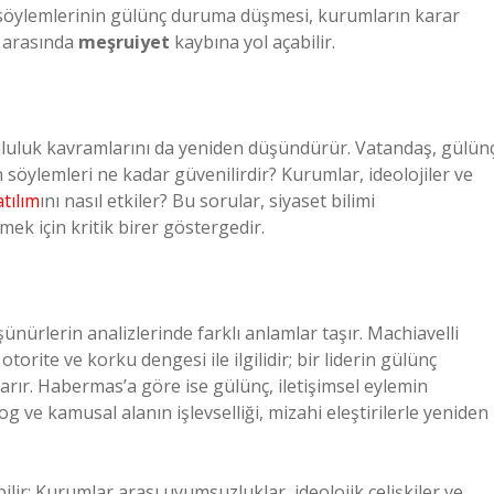
rin söylemlerinin gülünç duruma düşmesi, kurumların karar
r arasında
meşruiyet
kaybına yol açabilir.
umluluk kavramlarını da yeniden düşündürür. Vatandaş, gülün
rin söylemleri ne kadar güvenilirdir? Kurumlar, ideolojiler ve
atılım
ını nasıl etkiler? Bu sorular, siyaset bilimi
mek için kritik birer göstergedir.
nürlerin analizlerinde farklı anlamlar taşır. Machiavelli
orite ve korku dengesi ile ilgilidir; bir liderin gülünç
arır. Habermas’a göre ise gülünç, iletişimsel eylemin
alog ve kamusal alanın işlevselliği, mizahi eleştirilerle yeniden
ilir: Kurumlar arası uyumsuzluklar, ideolojik çelişkiler ve