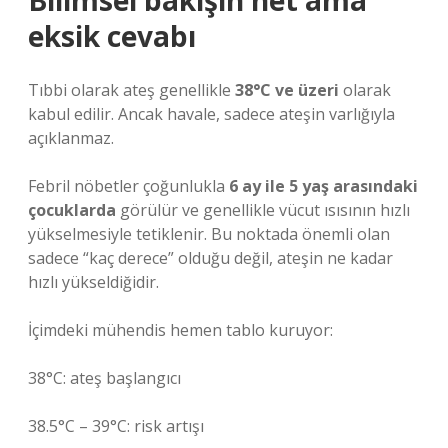
Bilimsel bakışın net ama
eksik cevabı
Tıbbi olarak ateş genellikle
38°C ve üzeri
olarak
kabul edilir. Ancak havale, sadece ateşin varlığıyla
açıklanmaz.
Febril nöbetler çoğunlukla
6 ay ile 5 yaş arasındaki
çocuklarda
görülür ve genellikle vücut ısısının hızlı
yükselmesiyle tetiklenir. Bu noktada önemli olan
sadece “kaç derece” olduğu değil, ateşin ne kadar
hızlı yükseldiğidir.
İçimdeki mühendis hemen tablo kuruyor:
38°C: ateş başlangıcı
38.5°C – 39°C: risk artışı