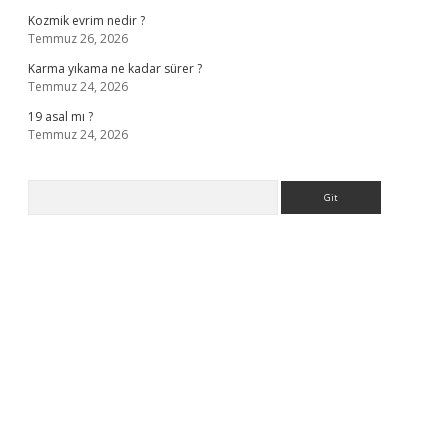
Kozmik evrim nedir ?
Temmuz 26, 2026
Karma yıkama ne kadar sürer ?
Temmuz 24, 2026
19 asal mı ?
Temmuz 24, 2026
Arama
sino giriş