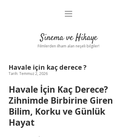
menüyü
Gizlilik Politikası
aç
Hakkımızda
Sinema ve Hikaye
Yasal Uyarı
Filmlerden ilham alan neşeli bilgiler!
Havale için kaç derece ?
Tarih: Temmuz 2, 2026
Havale İçin Kaç Derece?
Zihnimde Birbirine Giren
Bilim, Korku ve Günlük
Hayat