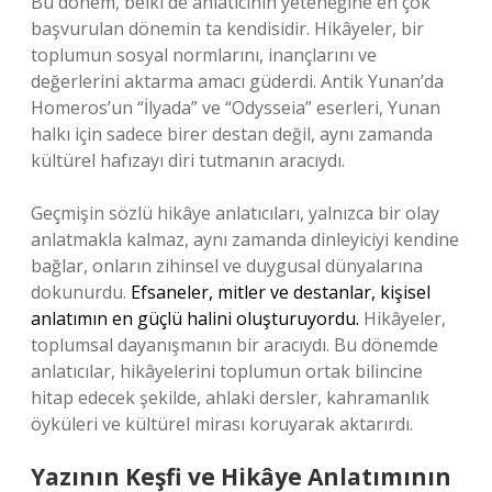
Bu dönem, belki de anlatıcının yeteneğine en çok
başvurulan dönemin ta kendisidir. Hikâyeler, bir
toplumun sosyal normlarını, inançlarını ve
değerlerini aktarma amacı güderdi. Antik Yunan’da
Homeros’un “İlyada” ve “Odysseia” eserleri, Yunan
halkı için sadece birer destan değil, aynı zamanda
kültürel hafızayı diri tutmanın aracıydı.
Geçmişin sözlü hikâye anlatıcıları, yalnızca bir olay
anlatmakla kalmaz, aynı zamanda dinleyiciyi kendine
bağlar, onların zihinsel ve duygusal dünyalarına
dokunurdu.
Efsaneler, mitler ve destanlar, kişisel
anlatımın en güçlü halini oluşturuyordu.
Hikâyeler,
toplumsal dayanışmanın bir aracıydı. Bu dönemde
anlatıcılar, hikâyelerini toplumun ortak bilincine
hitap edecek şekilde, ahlaki dersler, kahramanlık
öyküleri ve kültürel mirası koruyarak aktarırdı.
Yazının Keşfi ve Hikâye Anlatımının