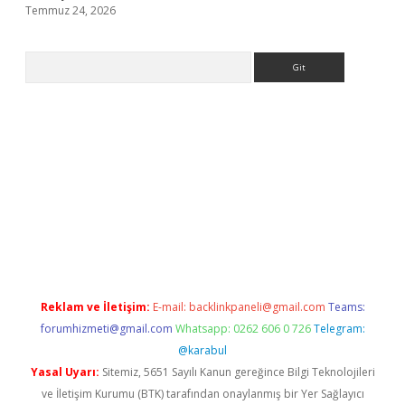
Temmuz 24, 2026
Arama
a casino giriş
Reklam ve İletişim:
E-mail:
backlinkpaneli@gmail.com
Teams:
forumhizmeti@gmail.com
Whatsapp: 0262 606 0 726
Telegram:
@karabul
Yasal Uyarı:
Sitemiz, 5651 Sayılı Kanun gereğince Bilgi Teknolojileri
ve İletişim Kurumu (BTK) tarafından onaylanmış bir Yer Sağlayıcı