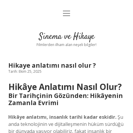
menüyü
Gizlilik Politikası
aç
Hakkımızda
Sinema ve Hikaye
Yasal Uyarı
Filmlerden ilham alan neşeli bilgiler!
Hikaye anlatımı nasıl olur ?
Tarih: Ekim 25, 2025
Hikâye Anlatımı Nasıl Olur?
Bir Tarihçinin Gözünden: Hikâyenin
Zamanla Evrimi
Hikâye anlatımı, insanlık tarihi kadar eskidir.
Şu
anda teknolojinin ve dijitalleşmenin hüküm sürdüğü
bir dünyada yaşıyor olabiliriz, fakat insanlık bir