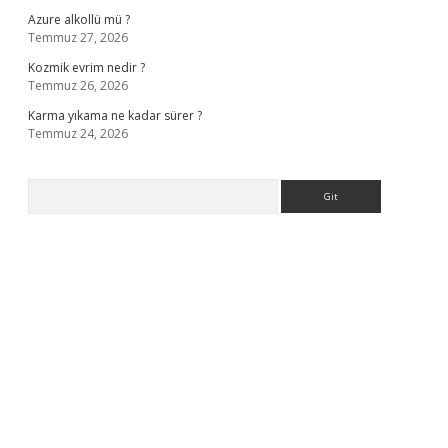
Azure alkollü mü ?
Temmuz 27, 2026
Kozmik evrim nedir ?
Temmuz 26, 2026
Karma yıkama ne kadar sürer ?
Temmuz 24, 2026
Arama
a casino giriş