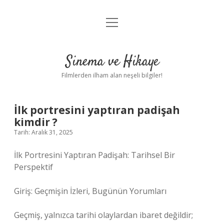
menüyü
Gizlilik Politikası
aç
Hakkımızda
Sinema ve Hikaye
Yasal Uyarı
Filmlerden ilham alan neşeli bilgiler!
İlk portresini yaptıran padişah
kimdir ?
Tarih: Aralık 31, 2025
İlk Portresini Yaptıran Padişah: Tarihsel Bir
Perspektif
Giriş: Geçmişin İzleri, Bugünün Yorumları
Geçmiş, yalnızca tarihi olaylardan ibaret değildir;