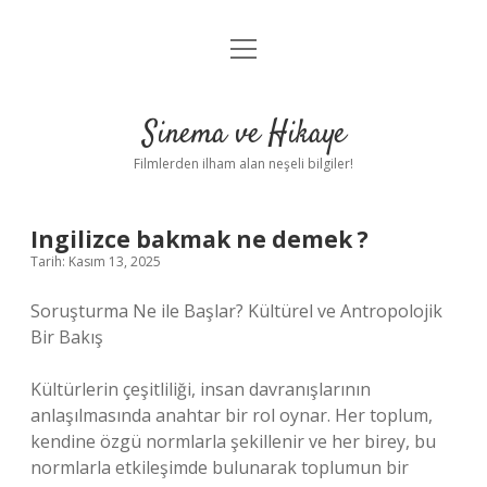
menüyü
Gizlilik Politikası
aç
Hakkımızda
Sinema ve Hikaye
Yasal Uyarı
Filmlerden ilham alan neşeli bilgiler!
Ingilizce bakmak ne demek ?
Tarih: Kasım 13, 2025
Soruşturma Ne ile Başlar? Kültürel ve Antropolojik
Bir Bakış
Kültürlerin çeşitliliği, insan davranışlarının
anlaşılmasında anahtar bir rol oynar. Her toplum,
kendine özgü normlarla şekillenir ve her birey, bu
normlarla etkileşimde bulunarak toplumun bir