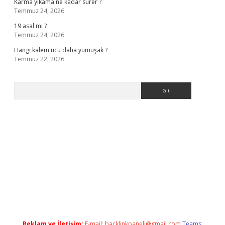
Karma yıkama ne kadar sürer ?
Temmuz 24, 2026
19 asal mı ?
Temmuz 24, 2026
Hangi kalem ucu daha yumuşak ?
Temmuz 22, 2026
Arama
bella casino giriş
Reklam ve İletişim:
E-mail:
backlinkpaneli@gmail.com
Teams: