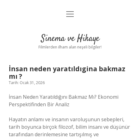
menüyü
Gizlilik Politikası
aç
Hakkımızda
Sinema ve Hikaye
Yasal Uyarı
Filmlerden ilham alan neşeli bilgiler!
İnsan neden yaratıldıgina bakmaz
mı ?
Tarih: Ocak 31, 2026
İnsan Neden Yaratıldığını Bakmaz Mı? Ekonomi
Perspektifinden Bir Analiz
Hayatın anlamı ve insanın varoluşunun sebepleri,
tarih boyunca birçok filozof, bilim insanı ve düşünür
tarafından derinlemesine tartışılmış ve