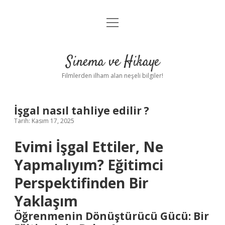
menüyü
Gizlilik Politikası
aç
Hakkımızda
Sinema ve Hikaye
Yasal Uyarı
Filmlerden ilham alan neşeli bilgiler!
İşgal nasıl tahliye edilir ?
Tarih: Kasım 17, 2025
Evimi İşgal Ettiler, Ne
Yapmalıyım? Eğitimci
Perspektifinden Bir
Yaklaşım
Öğrenmenin Dönüştürücü Gücü: Bir