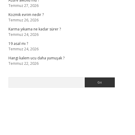
Azure alkollü mü ?
Temmuz 27, 2026
Kozmik evrim nedir ?
Temmuz 26, 2026
Karma yıkama ne kadar sürer ?
Temmuz 24, 2026
19 asal mı ?
Temmuz 24, 2026
Hangi kalem ucu daha yumuşak ?
Temmuz 22, 2026
Arama
ella casino giriş