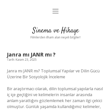
menüyü
Gizlilik Politikası
aç
Hakkımızda
Sinema ve Hikaye
Yasal Uyarı
Filmlerden ilham alan neşeli bilgiler!
Janra mı JANR mı ?
Tarih: Kasım 23, 2025
Janra mı JANR mı? Toplumsal Yapılar ve Dilin Gücü
Üzerine Bir Sosyolojik İnceleme
Bir araştırmacı olarak, dilin toplumsal yapılarla nasıl
iç içe geçtiğini ve kelimelerin insanlar arasında
anlam yarattığını gözlemlemek her zaman ilgi çekici
olmuştur. Günlük yaşamda kullandığımız kelimeler,