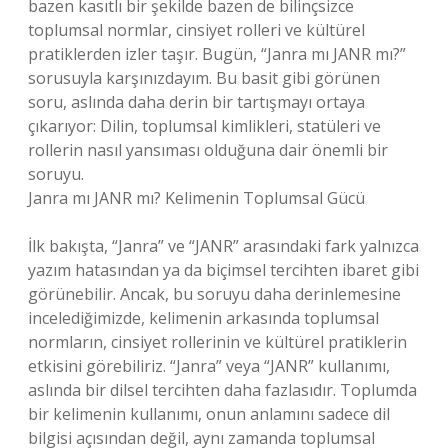
bazen kasıtlı bir şekilde bazen de bilinçsizce
toplumsal normlar, cinsiyet rolleri ve kültürel
pratiklerden izler taşır. Bugün, “Janra mı JANR mı?”
sorusuyla karşınızdayım. Bu basit gibi görünen
soru, aslında daha derin bir tartışmayı ortaya
çıkarıyor: Dilin, toplumsal kimlikleri, statüleri ve
rollerin nasıl yansıması olduğuna dair önemli bir
soruyu.
Janra mı JANR mı? Kelimenin Toplumsal Gücü
İlk bakışta, “Janra” ve “JANR” arasındaki fark yalnızca
yazım hatasından ya da biçimsel tercihten ibaret gibi
görünebilir. Ancak, bu soruyu daha derinlemesine
incelediğimizde, kelimenin arkasında toplumsal
normların, cinsiyet rollerinin ve kültürel pratiklerin
etkisini görebiliriz. “Janra” veya “JANR” kullanımı,
aslında bir dilsel tercihten daha fazlasıdır. Toplumda
bir kelimenin kullanımı, onun anlamını sadece dil
bilgisi açısından değil, aynı zamanda toplumsal