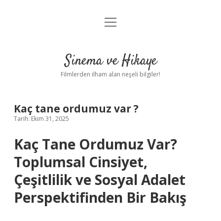
menüyü
Gizlilik Politikası
aç
Hakkımızda
Sinema ve Hikaye
Yasal Uyarı
Filmlerden ilham alan neşeli bilgiler!
Kaç tane ordumuz var ?
Tarih: Ekim 31, 2025
Kaç Tane Ordumuz Var?
Toplumsal Cinsiyet,
Çeşitlilik ve Sosyal Adalet
Perspektifinden Bir Bakış