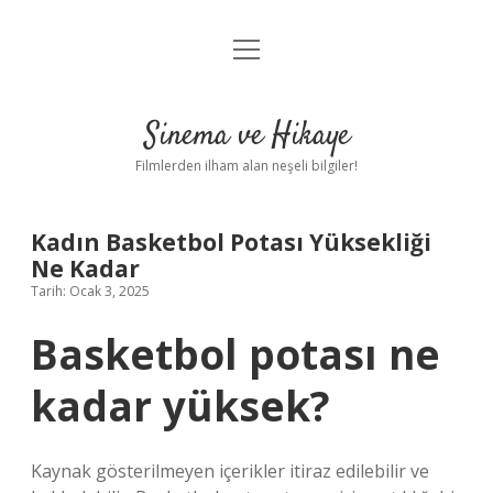
menüyü
Gizlilik Politikası
aç
Hakkımızda
Sinema ve Hikaye
Yasal Uyarı
Filmlerden ilham alan neşeli bilgiler!
Kadın Basketbol Potası Yüksekliği
Ne Kadar
Tarih: Ocak 3, 2025
Basketbol potası ne
kadar yüksek?
Kaynak gösterilmeyen içerikler itiraz edilebilir ve