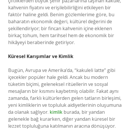
çiftliklerden büyük şehir pazarlarına taşınan kakule,
kahvenin fiyatını ve erişilebilirliğini etkileyen bir
faktör haline geldi. Benim gözlemlerime göre, bu
baharatın ekonomik değeri, kültürel değerini de
şekillendiriyor; bir fincan kahvenin içine eklenen
birkaç tohum, hem tarihsel hem de ekonomik bir
hikâyeyi beraberinde getiriyor.
Küresel Karışımlar ve Kimlik
Bugün, Avrupa ve Amerika’da, “kakuleli latte” gibi
içecekler popüler hale geldi. Ancak bu modern
tüketim biçimi, geleneksel ritüellerin ve sosyal
mesajların bir kısmını kaybetmiş olabilir. Fakat aynı
zamanda, farklı kültürlerden gelen tatların birleşimi,
yeni kimliklerin ve topluluk aidiyetlerinin oluşumuna
da olanak sağlıyor.
kimlik
burada, bir yandan
gelenekle bağ kurarken, diğer yandan küresel bir
lezzet topluluğuna katılmanın aracına dönüşüyor.