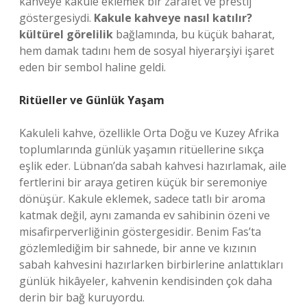
kahveye kakule eklemek bir zarafet ve prestij
göstergesiydi.
Kakule kahveye nasıl katılır?
kültürel görelilik
bağlamında, bu küçük baharat,
hem damak tadını hem de sosyal hiyerarşiyi işaret
eden bir sembol haline geldi.
Ritüeller ve Günlük Yaşam
Kakuleli kahve, özellikle Orta Doğu ve Kuzey Afrika
toplumlarında günlük yaşamın ritüellerine sıkça
eşlik eder. Lübnan’da sabah kahvesi hazırlamak, aile
fertlerini bir araya getiren küçük bir seremoniye
dönüşür. Kakule eklemek, sadece tatlı bir aroma
katmak değil, aynı zamanda ev sahibinin özeni ve
misafirperverliğinin göstergesidir. Benim Fas’ta
gözlemlediğim bir sahnede, bir anne ve kızının
sabah kahvesini hazırlarken birbirlerine anlattıkları
günlük hikâyeler, kahvenin kendisinden çok daha
derin bir bağ kuruyordu.