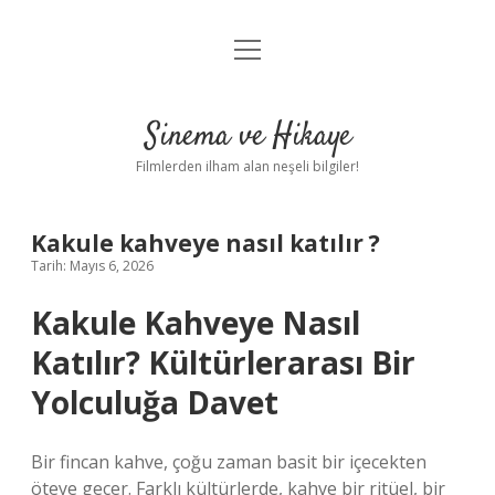
menüyü
Gizlilik Politikası
aç
Hakkımızda
Sinema ve Hikaye
Yasal Uyarı
Filmlerden ilham alan neşeli bilgiler!
Kakule kahveye nasıl katılır ?
Tarih: Mayıs 6, 2026
Kakule Kahveye Nasıl
Katılır? Kültürlerarası Bir
Yolculuğa Davet
Bir fincan kahve, çoğu zaman basit bir içecekten
öteye geçer. Farklı kültürlerde, kahve bir ritüel, bir