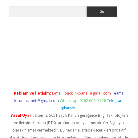
Arama
lla casino giriş
Reklam ve İletişim:
E-mail:
backlinkpaneli@gmail.com
Teams:
forumhizmeti@gmail.com
Whatsapp: 0262 606 0 726
Telegram:
@karabul
Yasal Uyarı:
Sitemiz, 5651 Sayılı Kanun gereğince Bilgi Teknolojileri
ve İletişim Kurumu (BTK) tarafından onaylanmış bir Yer Sağlayıcı
olarak hizmet vermektedir. Bu nedenle, sitedeki içerikleri proaktif
olarak denetleme veya araştırma yükümlülüğümüz bulunmamaktadır.