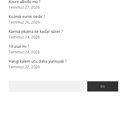
Azure alkollü mü ?
Temmuz 27, 2026
Kozmik evrim nedir ?
Temmuz 26, 2026
Karma yıkama ne kadar sürer ?
Temmuz 24, 2026
19 asal mı ?
Temmuz 24, 2026
Hangi kalem ucu daha yumuşak ?
Temmuz 22, 2026
Arama
ella casino giriş