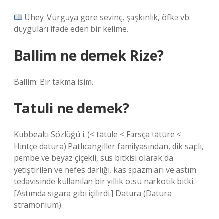
Uhey;⁣ Vurguya göre sevinç, şaşkınlık, öfke vb.
duyguları ifade eden bir kelime.
Ballim ne demek Rize?
Ballim: Bir takma isim.
Tatuli ne demek?
Kubbealtı Sözlüğü i. (< tātūle < Farsça tātūre <
Hintçe datura) Patlıcangiller familyasından, dik saplı,
pembe ve beyaz çiçekli, süs bitkisi olarak da
yetiştirilen ve nefes darlığı, kas spazmları ve astım
tedavisinde kullanılan bir yıllık otsu narkotik bitki.
[Astımda sigara gibi içilirdi.] Datura (Datura
stramonium).