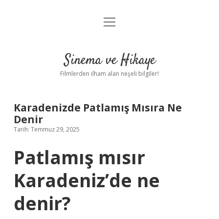
menüyü
Gizlilik Politikası
aç
Hakkımızda
Sinema ve Hikaye
Yasal Uyarı
Filmlerden ilham alan neşeli bilgiler!
Karadenizde Patlamış Mısıra Ne
Denir
Tarih: Temmuz 29, 2025
Patlamış mısır
Karadeniz’de ne
denir?