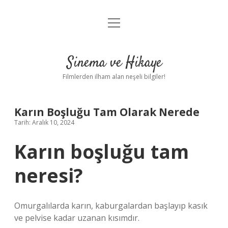
menüyü
Gizlilik Politikası
aç
Hakkımızda
Sinema ve Hikaye
Yasal Uyarı
Filmlerden ilham alan neşeli bilgiler!
Karın Boşluğu Tam Olarak Nerede
Tarih: Aralık 10, 2024
Karın boşluğu tam
neresi?
Omurgalılarda karın, kaburgalardan başlayıp kasık
ve pelvise kadar uzanan kısımdır.