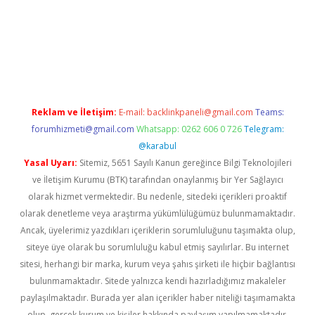
a casino giriş
Reklam ve İletişim:
E-mail:
backlinkpaneli@gmail.com
Teams:
forumhizmeti@gmail.com
Whatsapp: 0262 606 0 726
Telegram:
@karabul
Yasal Uyarı:
Sitemiz, 5651 Sayılı Kanun gereğince Bilgi Teknolojileri
ve İletişim Kurumu (BTK) tarafından onaylanmış bir Yer Sağlayıcı
olarak hizmet vermektedir. Bu nedenle, sitedeki içerikleri proaktif
olarak denetleme veya araştırma yükümlülüğümüz bulunmamaktadır.
Ancak, üyelerimiz yazdıkları içeriklerin sorumluluğunu taşımakta olup,
siteye üye olarak bu sorumluluğu kabul etmiş sayılırlar. Bu internet
sitesi, herhangi bir marka, kurum veya şahıs şirketi ile hiçbir bağlantısı
bulunmamaktadır. Sitede yalnızca kendi hazırladığımız makaleler
paylaşılmaktadır. Burada yer alan içerikler haber niteliği taşımamakta
olup, gerçek kurum ve kişiler hakkında paylaşım yapılmamaktadır.