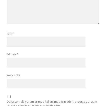
İsim*
E-Posta*
Web Sitesi
Daha sonraki yorumlarımda kullanılması için adım, e-posta adresim
ve site adresim bu tarayıcıya kaydedilsin.