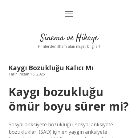
menüyü
Gizlilik Politikası
aç
Hakkımızda
Sinema ve Hikaye
Yasal Uyarı
Filmlerden ilham alan neşeli bilgiler!
Kaygı Bozukluğu Kalıcı Mı
Tarih: Nisan 18, 2025
Kaygı bozukluğu
ömür boyu sürer mi?
Sosyal anksiyete bozukluğu, sosyal anksiyete
bozuklukları (SAD) için en yaygın anksiyete