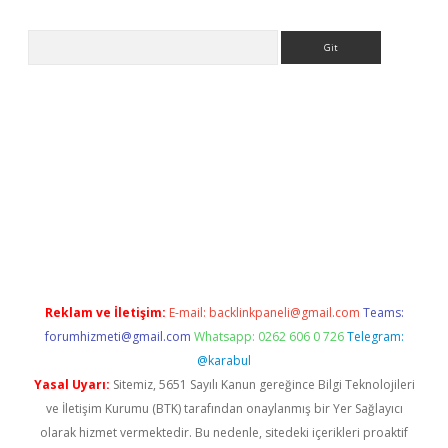
Arama
 bella casino giriş
Reklam ve İletişim:
E-mail:
backlinkpaneli@gmail.com
Teams:
forumhizmeti@gmail.com
Whatsapp: 0262 606 0 726
Telegram:
@karabul
Yasal Uyarı:
Sitemiz, 5651 Sayılı Kanun gereğince Bilgi Teknolojileri
ve İletişim Kurumu (BTK) tarafından onaylanmış bir Yer Sağlayıcı
olarak hizmet vermektedir. Bu nedenle, sitedeki içerikleri proaktif