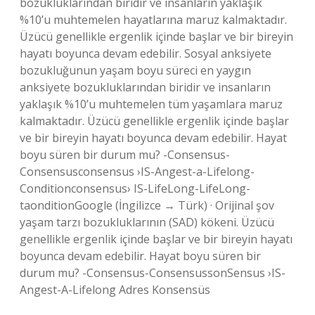
bozukluklarından biridir ve insanların yaklaşık
%10’u muhtemelen hayatlarına maruz kalmaktadır.
Üzücü genellikle ergenlik içinde başlar ve bir bireyin
hayatı boyunca devam edebilir. Sosyal anksiyete
bozukluğunun yaşam boyu süreci en yaygın
anksiyete bozukluklarından biridir ve insanların
yaklaşık %10’u muhtemelen tüm yaşamlara maruz
kalmaktadır. Üzücü genellikle ergenlik içinde başlar
ve bir bireyin hayatı boyunca devam edebilir. Hayat
boyu süren bir durum mu? -Consensus-
Consensusconsensus ›IS-Angest-a-Lifelong-
Conditionconsensus› IS-LifeLong-LifeLong-
taonditionGoogle (İngilizce → Türk) · Orijinal şov
yaşam tarzı bozukluklarının (SAD) kökeni. Üzücü
genellikle ergenlik içinde başlar ve bir bireyin hayatı
boyunca devam edebilir. Hayat boyu süren bir
durum mu? -Consensus-ConsensussonSensus ›IS-
Angest-A-Lifelong Adres Konsensüs