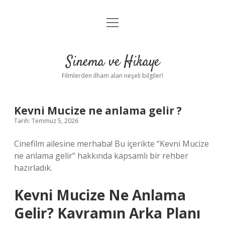
menüyü
Gizlilik Politikası
aç
Hakkımızda
Sinema ve Hikaye
Yasal Uyarı
Filmlerden ilham alan neşeli bilgiler!
Kevni Mucize ne anlama gelir ?
Tarih: Temmuz 5, 2026
Cinefilm ailesine merhaba! Bu içerikte “Kevni Mucize
ne anlama gelir” hakkında kapsamlı bir rehber
hazırladık.
Kevni Mucize Ne Anlama
Gelir? Kavramın Arka Planı