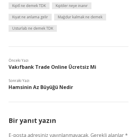
Kıptî ne demek TDK
Kıptiler neye inanır
Kıyat ne anlama gelir
Mağdur kalmak ne demek
Usturlab ne demek TDK
Önceki Yazı
Vakıfbank Trade Online Ücretsiz Mi
Sonraki Yazı
Hamsinin Az Büyüğü Nedir
Bir yanıt yazın
E-posta adresiniz yayınlanmayacak.
Gerekli alanlar
*