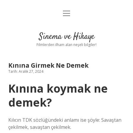
menüyü
Gizlilik Politikası
aç
Hakkımızda
Sinema ve Hikaye
Yasal Uyarı
Filmlerden ilham alan neşeli bilgiler!
Kınına Girmek Ne Demek
Tarih: Aralık 27, 2024
Kınına koymak ne
demek?
Kılıcın TDK sözlüğündeki anlamı ise şöyle: Savaştan
çekilmek, savaştan çekilmek.