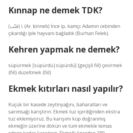
Kınnap ne demek TDK?
(ﻗﻨّﺐ) i. (Ar. ḳinneb) İnce ip, kamçı: Adamın cebinden
çıkardığı iple hayvanı bağladık (Burhan Felek).
Kehren yapmak ne demek?
süpürmek [süpürdü|süpürdü] {geçişli fiil} çevirmek
{fiil} düzeltmek {fiil}
Ekmek kıtırları nasıl yapılır?
Küçük bir kasede zeytinyağını, baharatları ve
sarımsağı karıştırın. Ekmek tuz içerdiğinden ekstra
tuz eklemiyoruz. Bu karışımı küp doğranmış
ekmeğin üzerine dökün ve tüm ekmekle temas