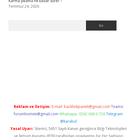
Karma yıkama ne kadar sürer ?
Temmuz 24, 2026
Arama
lla casino giriş
Reklam ve İletişim:
E-mail:
backlinkpaneli@gmail.com
Teams:
forumhizmeti@gmail.com
Whatsapp: 0262 606 0 726
Telegram:
@karabul
Yasal Uyarı:
Sitemiz, 5651 Sayılı Kanun gereğince Bilgi Teknolojileri
ve İletişim Kurumu (BTK) tarafından onaylanmış bir Yer Sağlayıcı