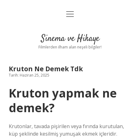
menüyü
Gizlilik Politikası
aç
Hakkımızda
Sinema ve Hikaye
Yasal Uyarı
Filmlerden ilham alan neşeli bilgiler!
Kruton Ne Demek Tdk
Tarih: Haziran 25, 2025
Kruton yapmak ne
demek?
Krutonlar, tavada pişirilen veya fırında kurutulan,
küp şeklinde kesilmiş yumuşak ekmek içleridir.