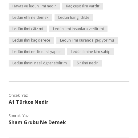
Havas ve ledün ilmi nedir
Kaç çeşit ilim vardır
Ledun ehli ne demek
Ledün hangi dilde
Ledün ilmi câiz mi
Ledün ilmi insanlara verilir mi
Ledün ilmi kaç derece
Ledün ilmi Kuranda geçiyor mu
Ledün ilmi nedir nasıl yapılır
Ledün ilmine kim sahip
Ledün ilmini nasıl öğrenebilirim
Sır ilmi nedir
Önceki Yazı
A1 Türkce Nedir
Sonraki Yazı
Sham Grubu Ne Demek