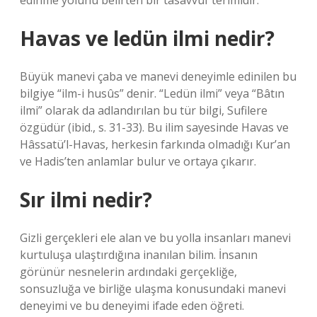
edinme yolunu belirten bir tasavvuf terimidir.
Havas ve ledün ilmi nedir?
Büyük manevi çaba ve manevi deneyimle edinilen bu
bilgiye “ilm-i husûs” denir. “Ledün ilmi” veya “Bâtın
ilmi” olarak da adlandırılan bu tür bilgi, Sufilere
özgüdür (ibid., s. 31-33). Bu ilim sayesinde Havas ve
Hâssatü’l-Havas, herkesin farkında olmadığı Kur’an
ve Hadis’ten anlamlar bulur ve ortaya çıkarır.
Sır ilmi nedir?
Gizli gerçekleri ele alan ve bu yolla insanları manevi
kurtuluşa ulaştırdığına inanılan bilim. İnsanın
görünür nesnelerin ardındaki gerçekliğe,
sonsuzluğa ve birliğe ulaşma konusundaki manevi
deneyimi ve bu deneyimi ifade eden öğreti.