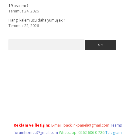
19 asal mı ?
Temmuz 24, 2026
Hangi kalem ucu daha yumuşak ?
Temmuz 22, 2026
Arama
lla casino giriş
Reklam ve İletişim:
E-mail:
backlinkpaneli@gmail.com
Teams:
forumhizmeti@gmail.com
Whatsapp: 0262 606 0 726
Telegram: