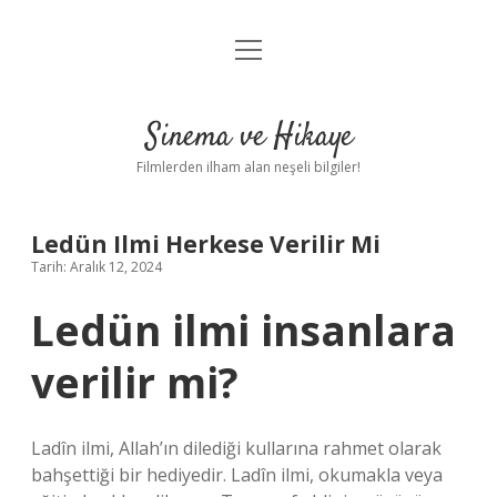
menüyü
Gizlilik Politikası
aç
Hakkımızda
Sinema ve Hikaye
Yasal Uyarı
Filmlerden ilham alan neşeli bilgiler!
Ledün Ilmi Herkese Verilir Mi
Tarih: Aralık 12, 2024
Ledün ilmi insanlara
verilir mi?
Ladîn ilmi, Allah’ın dilediği kullarına rahmet olarak
bahşettiği bir hediyedir. Ladîn ilmi, okumakla veya