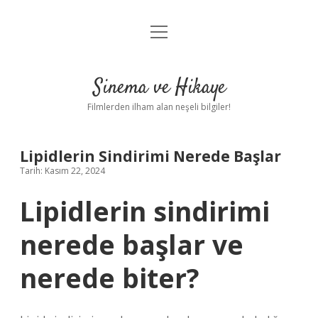
menüyü
Gizlilik Politikası
aç
Hakkımızda
Sinema ve Hikaye
Yasal Uyarı
Filmlerden ilham alan neşeli bilgiler!
Lipidlerin Sindirimi Nerede Başlar
Tarih: Kasım 22, 2024
Lipidlerin sindirimi
nerede başlar ve
nerede biter?