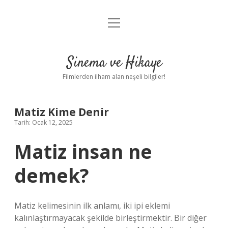
menüyü
Gizlilik Politikası
aç
Hakkımızda
Sinema ve Hikaye
Yasal Uyarı
Filmlerden ilham alan neşeli bilgiler!
Matiz Kime Denir
Tarih: Ocak 12, 2025
Matiz insan ne
demek?
Matiz kelimesinin ilk anlamı, iki ipi eklemi
kalınlaştırmayacak şekilde birleştirmektir. Bir diğer