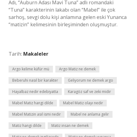
Adı, “Auburn Adası Mavi Tuna” adlı romandaki
“Tuna” karakterinin lakabı olan “Mabel” ile çok
sarhoş, sevgi dolu kişi anlamına gelen eski Yunanca
“matizin” kelimesinin birleşiminden oluşmuştur.
Tarih:
Makaleler
Argo kelime küfür mü
Argo Matiz ne demek
Beberuhi nasıl bir karakter
Geliyorum ne demek argo
Hayalbaz nedir edebiyatta
Karagöz saf ve zeki midir
Mabel Matiz hangi dilde
Mabel Matiz olayı nedir
Mabel Matizin asıl ismi nedir
Mabel ne anlama gelir
Matiz hangi dilde
Matiz insan ne demek
Matiz ne demek ingilizcede
Matiz ne demek yunanca