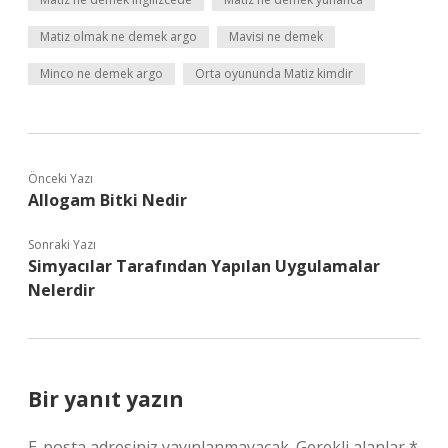
Matiz olmak ne demek argo
Mavisi ne demek
Minco ne demek argo
Orta oyununda Matiz kimdir
Önceki Yazı
Allogam Bitki Nedir
Sonraki Yazı
Simyacılar Tarafından Yapılan Uygulamalar
Nelerdir
Bir yanıt yazın
E-posta adresiniz yayınlanmayacak.
Gerekli alanlar
*