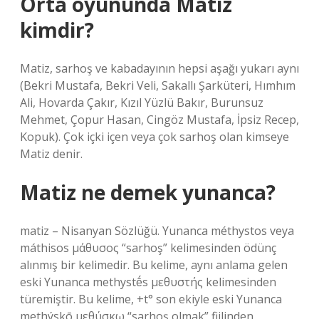
Orta oyununda Matiz
kimdir?
Matiz, sarhoş ve kabadayının hepsi aşağı yukarı aynı
(Bekri Mustafa, Bekri Veli, Sakallı Şarküteri, Hımhım
Ali, Hovarda Çakır, Kızıl Yüzlü Bakır, Burunsuz
Mehmet, Çopur Hasan, Cingöz Mustafa, İpsiz Recep,
Kopuk). Çok içki içen veya çok sarhoş olan kimseye
Matiz denir.
Matiz ne demek yunanca?
matiz – Nisanyan Sözlüğü. Yunanca méthystos veya
máthisos μάθυσος “sarhoş” kelimesinden ödünç
alınmış bir kelimedir. Bu kelime, aynı anlama gelen
eski Yunanca methystḗs μεθυστής kelimesinden
türemiştir. Bu kelime, +t° son ekiyle eski Yunanca
methýskō μεθύσκω “sarhoş olmak” fiilinden