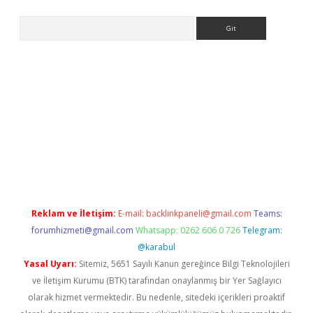
Arama
lla casino giriş
Reklam ve İletişim:
E-mail:
backlinkpaneli@gmail.com
Teams:
forumhizmeti@gmail.com
Whatsapp: 0262 606 0 726
Telegram:
@karabul
Yasal Uyarı:
Sitemiz, 5651 Sayılı Kanun gereğince Bilgi Teknolojileri
ve İletişim Kurumu (BTK) tarafından onaylanmış bir Yer Sağlayıcı
olarak hizmet vermektedir. Bu nedenle, sitedeki içerikleri proaktif