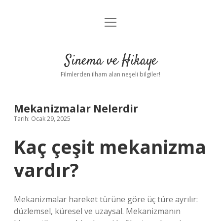
menüyü
Gizlilik Politikası
aç
Hakkımızda
Sinema ve Hikaye
Yasal Uyarı
Filmlerden ilham alan neşeli bilgiler!
Mekanizmalar Nelerdir
Tarih: Ocak 29, 2025
Kaç çeşit mekanizma
vardır?
Mekanizmalar hareket türüne göre üç türe ayrılır:
düzlemsel, küresel ve uzaysal. Mekanizmanın