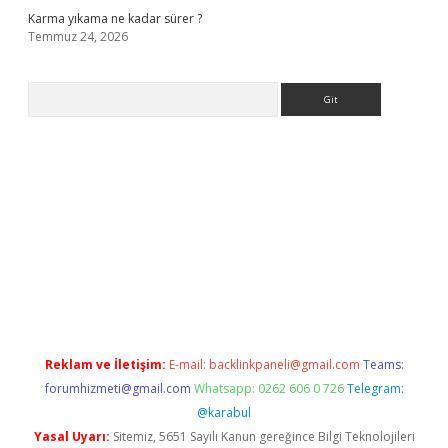
Karma yıkama ne kadar sürer ?
Temmuz 24, 2026
Arama
a casino giriş
Reklam ve İletişim:
E-mail:
backlinkpaneli@gmail.com
Teams:
forumhizmeti@gmail.com
Whatsapp: 0262 606 0 726
Telegram:
@karabul
Yasal Uyarı:
Sitemiz, 5651 Sayılı Kanun gereğince Bilgi Teknolojileri