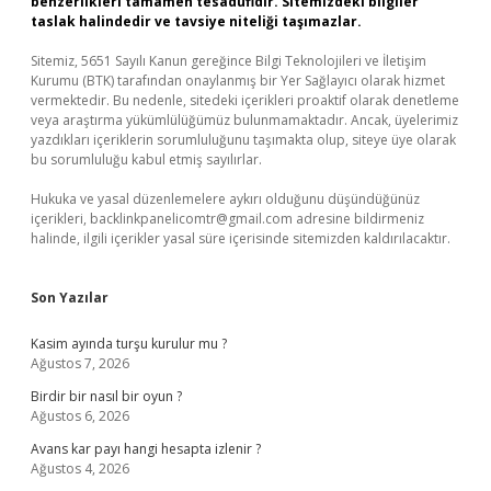
benzerlikleri tamamen tesadüfidir. Sitemizdeki bilgiler
taslak halindedir ve tavsiye niteliği taşımazlar.
Sitemiz, 5651 Sayılı Kanun gereğince Bilgi Teknolojileri ve İletişim
Kurumu (BTK) tarafından onaylanmış bir Yer Sağlayıcı olarak hizmet
vermektedir. Bu nedenle, sitedeki içerikleri proaktif olarak denetleme
veya araştırma yükümlülüğümüz bulunmamaktadır. Ancak, üyelerimiz
yazdıkları içeriklerin sorumluluğunu taşımakta olup, siteye üye olarak
bu sorumluluğu kabul etmiş sayılırlar.
Hukuka ve yasal düzenlemelere aykırı olduğunu düşündüğünüz
içerikleri,
backlinkpanelicomtr@gmail.com
adresine bildirmeniz
halinde, ilgili içerikler yasal süre içerisinde sitemizden kaldırılacaktır.
Son Yazılar
Kasim ayında turşu kurulur mu ?
Ağustos 7, 2026
Birdir bir nasıl bir oyun ?
Ağustos 6, 2026
Avans kar payı hangi hesapta izlenir ?
Ağustos 4, 2026