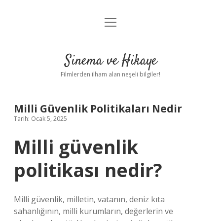
menüyü
Gizlilik Politikası
aç
Hakkımızda
Sinema ve Hikaye
Yasal Uyarı
Filmlerden ilham alan neşeli bilgiler!
Milli Güvenlik Politikaları Nedir
Tarih: Ocak 5, 2025
Milli güvenlik
politikası nedir?
Milli güvenlik, milletin, vatanın, deniz kıta
sahanlığının, milli kurumların, değerlerin ve