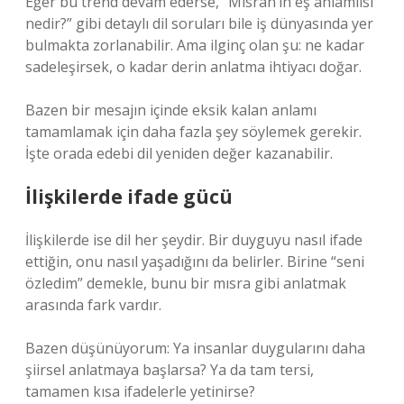
Eğer bu trend devam ederse, “Misran’ın eş anlamlısı
nedir?” gibi detaylı dil soruları bile iş dünyasında yer
bulmakta zorlanabilir. Ama ilginç olan şu: ne kadar
sadeleşirsek, o kadar derin anlatma ihtiyacı doğar.
Bazen bir mesajın içinde eksik kalan anlamı
tamamlamak için daha fazla şey söylemek gerekir.
İşte orada edebi dil yeniden değer kazanabilir.
İlişkilerde ifade gücü
İlişkilerde ise dil her şeydir. Bir duyguyu nasıl ifade
ettiğin, onu nasıl yaşadığını da belirler. Birine “seni
özledim” demekle, bunu bir mısra gibi anlatmak
arasında fark vardır.
Bazen düşünüyorum: Ya insanlar duygularını daha
şiirsel anlatmaya başlarsa? Ya da tam tersi,
tamamen kısa ifadelerle yetinirse?