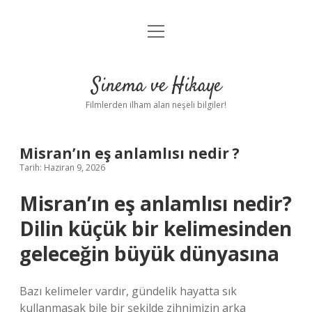
menüyü
Gizlilik Politikası
aç
Hakkımızda
Sinema ve Hikaye
Yasal Uyarı
Filmlerden ilham alan neşeli bilgiler!
Misran’ın eş anlamlısı nedir ?
Tarih: Haziran 9, 2026
Misran’ın eş anlamlısı nedir?
Dilin küçük bir kelimesinden
geleceğin büyük dünyasına
Bazı kelimeler vardır, gündelik hayatta sık
kullanmasak bile bir şekilde zihnimizin arka