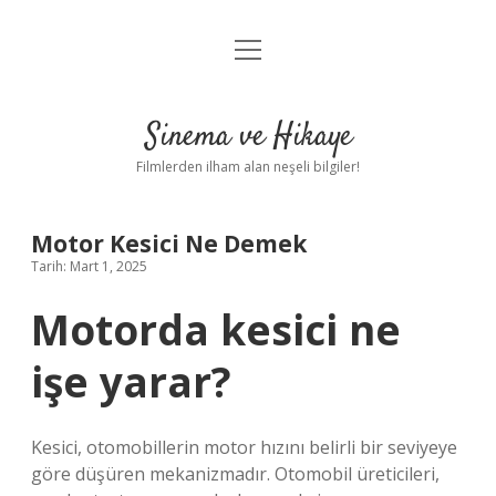
menüyü
Gizlilik Politikası
aç
Hakkımızda
Sinema ve Hikaye
Yasal Uyarı
Filmlerden ilham alan neşeli bilgiler!
Motor Kesici Ne Demek
Tarih: Mart 1, 2025
Motorda kesici ne
işe yarar?
Kesici, otomobillerin motor hızını belirli bir seviyeye
göre düşüren mekanizmadır. Otomobil üreticileri,