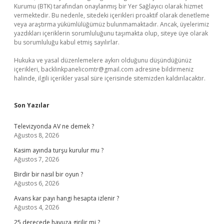
Kurumu (BTK) tarafından onaylanmış bir Yer Sağlayıcı olarak hizmet
vermektedir. Bu nedenle, sitedeki içerikleri proaktif olarak denetleme
veya araştırma yükümlülüğümüz bulunmamaktadır. Ancak, üyelerimiz
yazdıkları içeriklerin sorumluluğunu taşımakta olup, siteye üye olarak
bu sorumluluğu kabul etmiş sayılırlar.
Hukuka ve yasal düzenlemelere aykırı olduğunu düşündüğünüz
içerikleri,
backlinkpanelicomtr@gmail.com
adresine bildirmeniz
halinde, ilgili içerikler yasal süre içerisinde sitemizden kaldırılacaktır.
Son Yazılar
Televizyonda AV ne demek ?
Ağustos 8, 2026
Kasim ayında turşu kurulur mu ?
Ağustos 7, 2026
Birdir bir nasıl bir oyun ?
Ağustos 6, 2026
Avans kar payı hangi hesapta izlenir ?
Ağustos 4, 2026
25 derecede havuza girilir mi ?