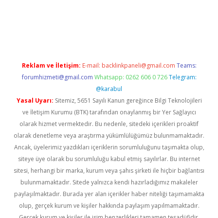
a casino giriş
Reklam ve İletişim:
E-mail:
backlinkpaneli@gmail.com
Teams:
forumhizmeti@gmail.com
Whatsapp: 0262 606 0 726
Telegram:
@karabul
Yasal Uyarı:
Sitemiz, 5651 Sayılı Kanun gereğince Bilgi Teknolojileri
ve İletişim Kurumu (BTK) tarafından onaylanmış bir Yer Sağlayıcı
olarak hizmet vermektedir. Bu nedenle, sitedeki içerikleri proaktif
olarak denetleme veya araştırma yükümlülüğümüz bulunmamaktadır.
Ancak, üyelerimiz yazdıkları içeriklerin sorumluluğunu taşımakta olup,
siteye üye olarak bu sorumluluğu kabul etmiş sayılırlar. Bu internet
sitesi, herhangi bir marka, kurum veya şahıs şirketi ile hiçbir bağlantısı
bulunmamaktadır. Sitede yalnızca kendi hazırladığımız makaleler
paylaşılmaktadır. Burada yer alan içerikler haber niteliği taşımamakta
olup, gerçek kurum ve kişiler hakkında paylaşım yapılmamaktadır.
Gerçek kurum ve kişiler ile isim benzerlikleri tamamen tesadüfidir.