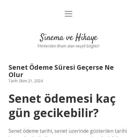
menüyü
Gizlilik Politikası
aç
Hakkımızda
Sinema ve Hikaye
Yasal Uyarı
Filmlerden ilham alan neşeli bilgiler!
Senet Ödeme Süresi Geçerse Ne
Olur
Tarih: Ekim 21, 2024
Senet ödemesi kaç
gün gecikebilir?
Senet ödeme tarihi, senet üzerinde gösterilen tarihi