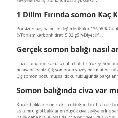
seviyeleri vahşi somonda daha yüksektir.
1 Dilim Fırında somon Kaç K
Porsiyon başına besin değerleriKalori136.06 % G
%Toplam karbonhidrat15,32 g5 %Diyet lifi1.
Gerçek somon balığı nasıl an
Taze somonun kokusu daha hafiftir. Yüzey: Somonu
anlayabilirsiniz. Çiğ somonun yüzeyinde mat bir ta
Çiğ somon bozulmuşsa, dokunulduğunda parçalanm
Somon balığında civa var m
Küçük balıkların ömrü kısa olduğundan, bu balıklarda 
uskumru gibi balıklar en düşük cıva seviyelerine sah
balığı daha büyük olsa da, cıva seviyeleri düşüktür.