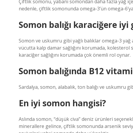
Çiftlik somonu, yabani somondan daha fazla yağ içe
nedenle, çiftlik somonunda omega-3’ün omega-6’ya
Somon balığı karaciğere iyi 
Somon ve uskumru gibi yağlı balıklar omega-3 yağ as
vücutta kalp damar sağlığını korumada, kolesterol s
karaciğer sağlığını korumada çok önemli rol oynar.
Somon balığında B12 vitami
Sardalya, somon, alabalık, ton balığı ve uskumru gib
En iyi somon hangisi?
Aslında somon, “düşük civa” deniz ürünleri seçenekler
minerallere gelince, çiftlik somonunda arsenik sevi