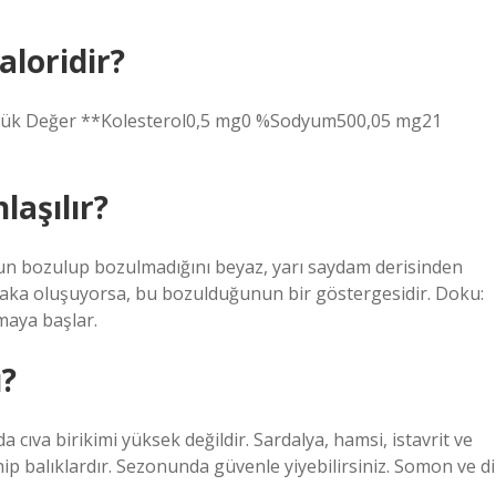
aloridir?
ünlük Değer **Kolesterol0,5 mg0 %Sodyum500,05 mg21
laşılır?
n bozulup bozulmadığını beyaz, yarı saydam derisinden
baka oluşuyorsa, bu bozulduğunun bir göstergesidir. Doku:
aya başlar.
ı?
cıva birikimi yüksek değildir. Sardalya, hamsi, istavrit ve
ip balıklardır. Sezonunda güvenle yiyebilirsiniz. Somon ve di