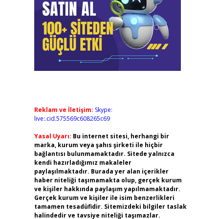
Reklam ve İletişim:
Skype:
live:.cid.575569c608265c69
Yasal Uyarı:
Bu internet sitesi, herhangi bir
marka, kurum veya şahıs şirketi ile hiçbir
bağlantısı bulunmamaktadır. Sitede yalnızca
kendi hazırladığımız makaleler
paylaşılmaktadır. Burada yer alan içerikler
haber niteliği taşımamakta olup, gerçek kurum
ve kişiler hakkında paylaşım yapılmamaktadır.
Gerçek kurum ve kişiler ile isim benzerlikleri
tamamen tesadüfidir. Sitemizdeki bilgiler taslak
halindedir ve tavsiye niteliği taşımazlar.