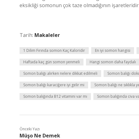
eksikliği somonun çok taze olmadığının işaretleridir
Tarih:
Makaleler
1 Dilim Fırında somon Kaç Kaloridir
En iyi somon hangisi
Haftada kaç gün somon yenmeli
Hangi somon daha faydalı
Somon balığı alırken nelere dikkat edilmeli
Somon balığı dok
Somon balığı karaciğere iyi gelir mi
Somon balığı ne sıklıkla 
Somon balığında B12 vitamini var mı
Somon balığında civa v
Önceki Yazı
Müşo Ne Demek