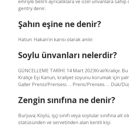
emriyle belirli ayrıcalıklara ve özel unvanlara sahip
gentry denir.
Şahın eşine ne denir?
Hatun: Hakan’ın karısı olarak anılır.
Soylu ünvanları nelerdir?
GÜNCELLEME TARİHİ: 14 Mart 2023Kral/Kraliçe. Bu un
Kraliçe Eşi Kanun, kraliyet soyunu korumak için yalnı
Galler Prensi/Prensesi. … Prens/Prenses. … Dük/Düş
Zengin sınıfına ne denir?
Burjuva; Köylü, işçi sınıfı veya soylular sınıfına a
statüsünden ve servetinden alan kentli kişi.