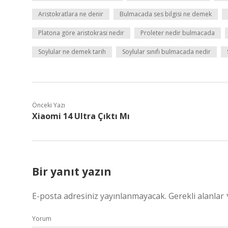
Aristokratlara ne denir
Bulmacada ses bilgisi ne demek
Platona göre aristokrasi nedir
Proleter nedir bulmacada
Soylular ne demek tarih
Soylular sınıfı bulmacada nedir
Önceki Yazı
Xiaomi 14 Ultra Çıktı Mı
Bir yanıt yazın
E-posta adresiniz yayınlanmayacak.
Gerekli alanlar
Yorum