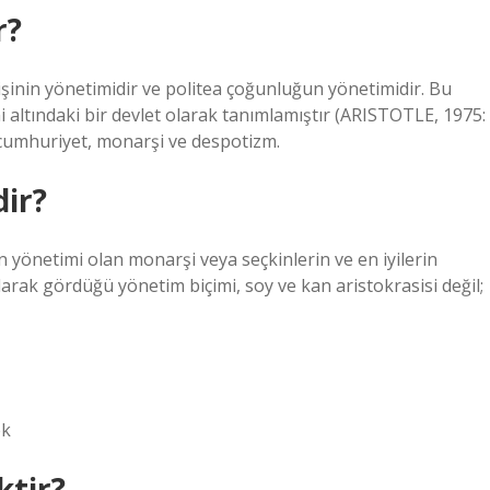
r?
kişinin yönetimidir ve politea çoğunluğun yönetimidir. Bu
mi altındaki bir devlet olarak tanımlamıştır (ARISTOTLE, 1975:
 cumhuriyet, monarşi ve despotizm.
dir?
inin yönetimi olan monarşi veya seçkinlerin ve en iyilerin
olarak gördüğü yönetim biçimi, soy ve kan aristokrasisi değil;
ek
tir?