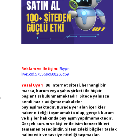
Reklam ve İletişim:
Skype:
live:.cid.575569c608265c69
Yasal Uyarı:
Bu internet sitesi, herhangi bir
marka, kurum veya şahıs şirketi ile hiçbir
bağlantısı bulunmamaktadır. Sitede yalnızca
”
kendi hazırladığımız makaleler
paylaşılmaktadır. Burada yer alan içerikler
haber niteliği taşımamakta olup, gerçek kurum
ve kişiler hakkında paylaşım yapılmamaktadır.
Gerçek kurum ve kişiler ile isim benzerlikleri
tamamen tesadüfidir. Sitemizdeki bilgiler taslak
halindedir ve tavsiye niteliği taşımazlar.