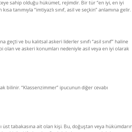
riteye sahip olduğu hükümet, rejimdir. Bir tür “en iyi, en iyi
 kısa tanımıyla “imtiyazlı sınıf, asil ve seçkin” anlamına gelir.
eçti ve bu kalıtsal askeri liderler sınıfı “asil sınıf” haline
ibi olan ve askeri konumları nedeniyle asil veya en iyi olarak
rak bilinir. “Klassenzimmer” ipucunun diğer cevabı
klı üst tabakasına ait olan kişi. Bu, doğuştan veya hükümdarı