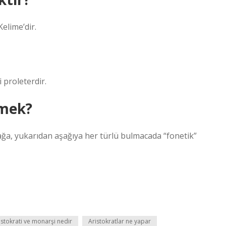
Kelime’dir.
 proleterdir.
emek?
 sağa, yukarıdan aşağıya her türlü bulmacada “fonetik”
istokrati ve monarşi nedir
Aristokratlar ne yapar