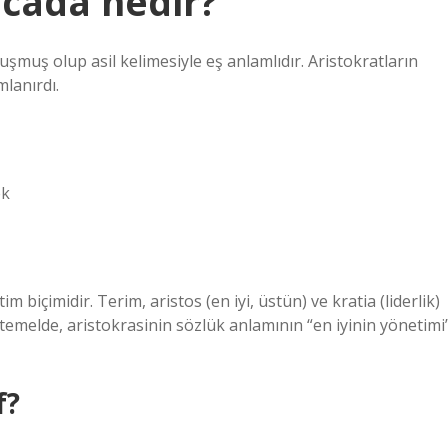
acada nedir?
luşmuş olup asil kelimesiyle eş anlamlıdır. Aristokratların
mlanırdı.
ek
m biçimidir. Terim, aristos (en iyi, üstün) ve kratia (liderlik)
 temelde, aristokrasinin sözlük anlamının “en iyinin yönetimi
f?