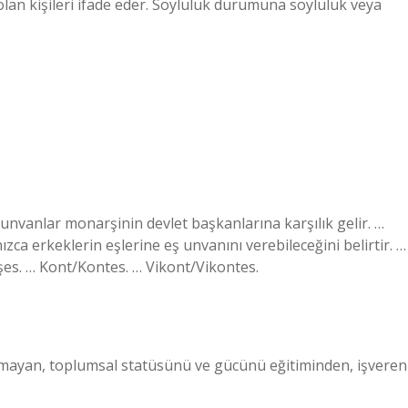
 olan kişileri ifade eder. Soyluluk durumuna soyluluk veya
vanlar monarşinin devlet başkanlarına karşılık gelir. …
zca erkeklerin eşlerine eş unvanını verebileceğini belirtir. …
es. … Kont/Kontes. … Vikont/Vikontes.
it olmayan, toplumsal statüsünü ve gücünü eğitiminden, işveren