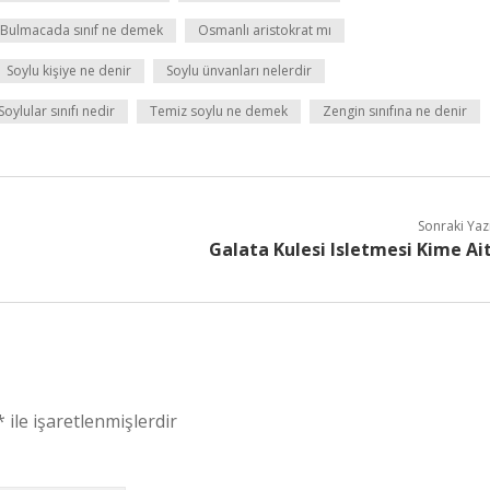
Bulmacada sınıf ne demek
Osmanlı aristokrat mı
Soylu kişiye ne denir
Soylu ünvanları nelerdir
Soylular sınıfı nedir
Temiz soylu ne demek
Zengin sınıfına ne denir
Sonraki Yaz
Galata Kulesi Isletmesi Kime Ai
*
ile işaretlenmişlerdir