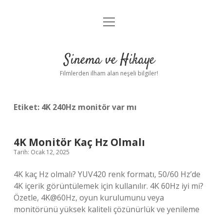
menüyü
Gizlilik Politikası
aç
Hakkımızda
Sinema ve Hikaye
Yasal Uyarı
Filmlerden ilham alan neşeli bilgiler!
Etiket:
4K 240Hz monitör var mı
4K Monitör Kaç Hz Olmalı
Tarih: Ocak 12, 2025
4K kaç Hz olmalı? YUV420 renk formatı, 50/60 Hz’de
4K içerik görüntülemek için kullanılır. 4K 60Hz iyi mi?
Özetle, 4K@60Hz, oyun kurulumunu veya
monitörünü yüksek kaliteli çözünürlük ve yenileme