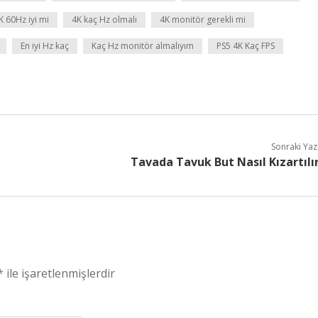
K 60Hz iyi mi
4K kaç Hz olmalı
4K monitör gerekli mi
En iyi Hz kaç
Kaç Hz monitör almalıyım
PS5 4K Kaç FPS
Sonraki Yaz
Tavada Tavuk But Nasıl Kızartılı
*
ile işaretlenmişlerdir