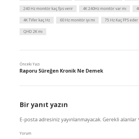
240 Hz monitör kaç fps verir
4K 240Hz monitör var mı
4
4K TVler kaç Hz
60 Hz monitör iyi mi
75 Hz Kaç FPS eder
QHD 2K mı
Önceki Yazı
Raporu Süreğen Kronik Ne Demek
Bir yanıt yazın
E-posta adresiniz yayınlanmayacak.
Gerekli alanlar
Yorum