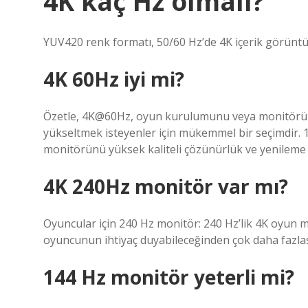
4K kaç Hz olmalı?
YUV420 renk formatı, 50/60 Hz’de 4K içerik görüntüle
4K 60Hz iyi mi?
Özetle, 4K@60Hz, oyun kurulumunu veya monitörünü 
yükseltmek isteyenler için mükemmel bir seçimdir
monitörünü yüksek kaliteli çözünürlük ve yenileme h
4K 240Hz monitör var mı?
Oyuncular için 240 Hz monitör: 240 Hz’lik 4K oyun m
oyuncunun ihtiyaç duyabileceğinden çok daha fazla
144 Hz monitör yeterli mi?