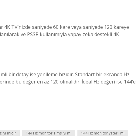
 4K TV’nizde saniyede 60 kare veya saniyede 120 kareye
lanılarak ve PSSR kullanımıyla yapay zeka destekli 4K
li bir detay ise yenileme hızıdır. Standart bir ekranda Hz
rinde bu değer en az 120 olmalıdır. İdeal Hz değeri ise 144’e
 iyi midir
144 Hz monitör 1 ms iyi mi
144 Hz monitör yeterli mi