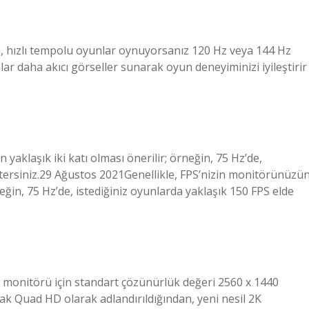
u, hızlı tempolu oyunlar oynuyorsanız 120 Hz veya 144 Hz
lar daha akıcı görseller sunarak oyun deneyiminizi iyileştirir
yaklaşık iki katı olması önerilir; örneğin, 75 Hz’de,
stersiniz.29 Ağustos 2021Genellikle, FPS’nizin monitörünüzü
neğin, 75 Hz’de, istediğiniz oyunlarda yaklaşık 150 FPS elde
monitörü için standart çözünürlük değeri 2560 x 1440
rak Quad HD olarak adlandırıldığından, yeni nesil 2K