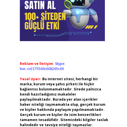
Reklam ve İletişim:
Skype:
live:.cid.575569c608265c69
Yasal Uyarı:
Bu internet sitesi, herhangi bir
marka, kurum veya şahıs şirketi ile hiçbir
bağlantısı bulunmamaktadır. Sitede yalnızca
kendi hazırladığımız makaleler
paylaşılmaktadır. Burada yer alan içerikler
haber niteliği taşımamakta olup, gerçek kurum
ve kişiler hakkında paylaşım yapılmamaktadır.
Gerçek kurum ve kişiler ile isim benzerlikleri
tamamen tesadüfidir. Sitemizdeki bilgiler taslak
halindedir ve tavsiye niteliği taşımazlar.