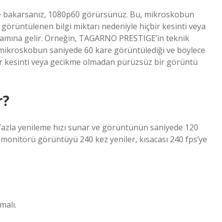
e bakarsanız, 1080p60 görürsünüz. Bu, mikroskobun
görüntülenen bilgi miktarı nedeniyle hiçbir kesinti veya
lamına gelir. Örneğin, TAGARNO PRESTIGE’in teknik
 mikroskobun saniyede 60 kare görüntülediği ve böylece
ir kesinti veya gecikme olmadan pürüzsüz bir görüntü
r?
fazla yenileme hızı sunar ve görüntünün saniyede 120
monitörü görüntüyü 240 kez yeniler, kısacası 240 fps’ye
malı.