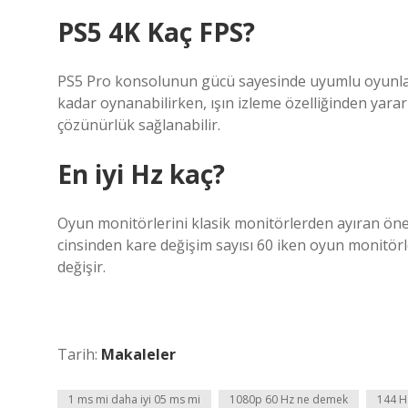
PS5 4K Kaç FPS?
PS5 Pro konsolunun gücü sayesinde uyumlu oyunlar
kadar oynanabilirken, ışın izleme özelliğinden yarar
çözünürlük sağlanabilir.
En iyi Hz kaç?
Oyun monitörlerini klasik monitörlerden ayıran önem
cinsinden kare değişim sayısı 60 iken oyun monitörle
değişir.
Tarih:
Makaleler
1 ms mi daha iyi 05 ms mi
1080p 60 Hz ne demek
144 Hz