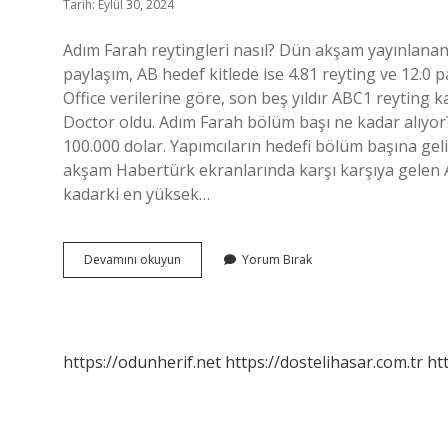
Tarih: Eylül 30, 2024
Adım Farah reytingleri nasıl? Dün akşam yayınlanan
paylaşım, AB hedef kitlede ise 4.81 reyting ve 12.0 
Office verilerine göre, son beş yıldır ABC1 reyting k
Doctor oldu. Adım Farah bölüm başı ne kadar alıyo
100.000 dolar. Yapımcıların hedefi bölüm başına gel
akşam Habertürk ekranlarında karşı karşıya gelen Al
kadarki en yüksek…
Adım
Devamını okuyun
Yorum Bırak
Farah
Kaç
Reyting
https://odunherif.net
https://dostelihasar.com.tr
ht