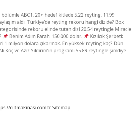
 bölümle ABC1, 20+ hedef kitlede 5.22 reyting, 11.99
paylaşım aldı. Türkiye’de reyting rekoru hangi dizide? Box
ategorisinde rekoru elinde tutan dizi 20.54 reytingle Miracle
r?
Benim Adım Farah: 150.000 dolar.
Kızılcık Şerbeti:
iri 1 milyon dolara çıkarmak. En yüksek reyting kaç? Dün
i Koç ve Aziz Yıldırım’ın programı 55.89 reytingle şimdiye
tps://ciltmakinasi.com.tr
Sitemap