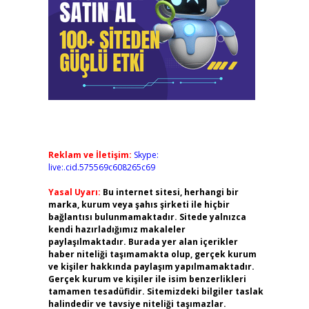
Reklam ve İletişim:
Skype:
live:.cid.575569c608265c69
Yasal Uyarı:
Bu internet sitesi, herhangi bir
marka, kurum veya şahıs şirketi ile hiçbir
bağlantısı bulunmamaktadır. Sitede yalnızca
kendi hazırladığımız makaleler
paylaşılmaktadır. Burada yer alan içerikler
haber niteliği taşımamakta olup, gerçek kurum
ve kişiler hakkında paylaşım yapılmamaktadır.
Gerçek kurum ve kişiler ile isim benzerlikleri
tamamen tesadüfidir. Sitemizdeki bilgiler taslak
halindedir ve tavsiye niteliği taşımazlar.