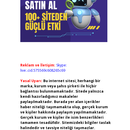
Reklam ve İletişim:
Skype:
live:.cid.575569c608265c69
Yasal Uyarı:
Bu internet sitesi, herhangi bir
marka, kurum veya şahıs şirketi ile hiçbir
bağlantısı bulunmamaktadır. Sitede yalnızca
kendi hazırladığımız makaleler
paylaşılmaktadır. Burada yer alan içerikler
haber niteliği taşımamakta olup, gerçek kurum
ve kişiler hakkında paylaşım yapılmamaktadır.
Gerçek kurum ve kişiler ile isim benzerlikleri
tamamen tesadüfidir. Sitemizdeki bilgiler taslak
halindedir ve tavsiye niteliği taşımazlar.