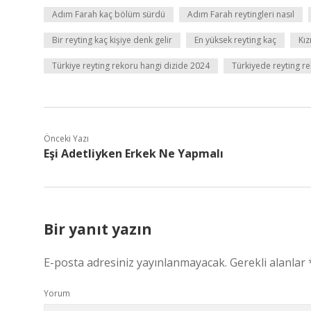
Adım Farah kaç bölüm sürdü
Adım Farah reytingleri nasıl
Bir reyting kaç kişiye denk gelir
En yüksek reyting kaç
Kız
Türkiye reyting rekoru hangi dizide 2024
Türkiyede reyting r
Önceki Yazı
Eşi Adetliyken Erkek Ne Yapmalı
Bir yanıt yazın
E-posta adresiniz yayınlanmayacak.
Gerekli alanlar
Yorum