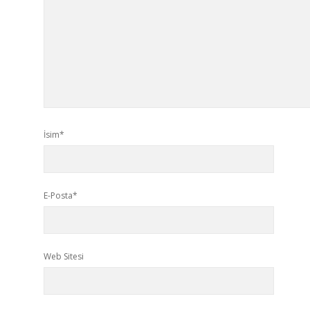
İsim*
E-Posta*
Web Sitesi