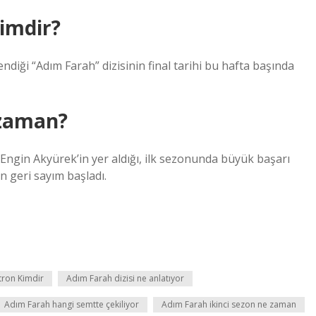
imdir?
iği “Adım Farah” dizisinin final tarihi bu hafta başında
 zaman?
Engin Akyürek’in yer aldığı, ilk sezonunda büyük başarı
in geri sayım başladı.
tron Kimdir
Adım Farah dizisi ne anlatıyor
Adım Farah hangi semtte çekiliyor
Adım Farah ikinci sezon ne zaman