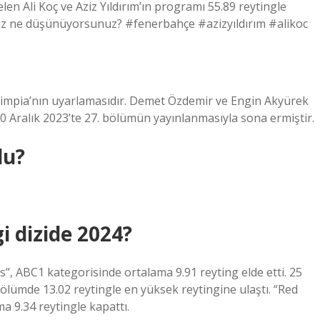
n Ali Koç ve Aziz Yıldırım’ın programı 55.89 reytingle
Siz ne düşünüyorsunuz? #fenerbahçe #azizyıldırım #alikoc
e Limpia’nın uyarlamasıdır. Demet Özdemir ve Engin Akyürek
30 Aralık 2023’te 27. bölümün yayınlanmasıyla sona ermiştir.
du?
i dizide 2024?
s”, ABC1 kategorisinde ortalama 9.91 reyting elde etti. 25
bölümde 13.02 reytingle en yüksek reytingine ulaştı. “Red
 9.34 reytingle kapattı.