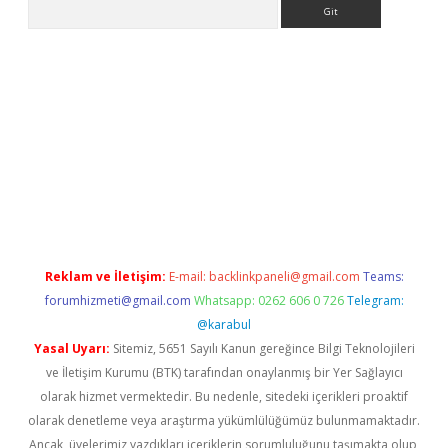
Arama
 giriş
Reklam ve İletişim:
E-mail:
backlinkpaneli@gmail.com
Teams:
forumhizmeti@gmail.com
Whatsapp: 0262 606 0 726
Telegram:
@karabul
Yasal Uyarı:
Sitemiz, 5651 Sayılı Kanun gereğince Bilgi Teknolojileri
ve İletişim Kurumu (BTK) tarafından onaylanmış bir Yer Sağlayıcı
olarak hizmet vermektedir. Bu nedenle, sitedeki içerikleri proaktif
olarak denetleme veya araştırma yükümlülüğümüz bulunmamaktadır.
Ancak, üyelerimiz yazdıkları içeriklerin sorumluluğunu taşımakta olup,