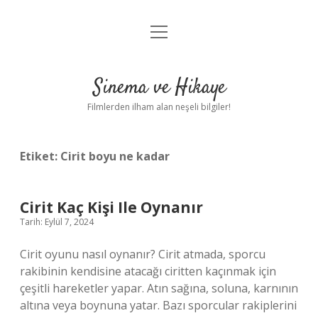
menüyü
Gizlilik Politikası
aç
Hakkımızda
Sinema ve Hikaye
Yasal Uyarı
Filmlerden ilham alan neşeli bilgiler!
Etiket:
Cirit boyu ne kadar
Cirit Kaç Kişi Ile Oynanır
Tarih: Eylül 7, 2024
Cirit oyunu nasıl oynanır? Cirit atmada, sporcu
rakibinin kendisine atacağı ciritten kaçınmak için
çeşitli hareketler yapar. Atın sağına, soluna, karnının
altına veya boynuna yatar. Bazı sporcular rakiplerini