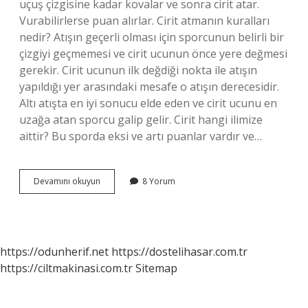
uçuş çizgisine kadar kovalar ve sonra cirit atar.
Vurabilirlerse puan alırlar. Cirit atmanın kuralları
nedir? Atışın geçerli olması için sporcunun belirli bir
çizgiyi geçmemesi ve cirit ucunun önce yere değmesi
gerekir. Cirit ucunun ilk değdiği nokta ile atışın
yapıldığı yer arasındaki mesafe o atışın derecesidir.
Altı atışta en iyi sonucu elde eden ve cirit ucunu en
uzağa atan sporcu galip gelir. Cirit hangi ilimize
aittir? Bu sporda eksi ve artı puanlar vardır ve…
Cirit
Devamını okuyun
8 Yorum
Kaç
Kişi
Ile
Oynanır
https://odunherif.net
https://dostelihasar.com.tr
https://ciltmakinasi.com.tr
Sitemap