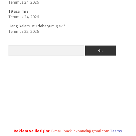
Temmuz 24, 2026
19 asal mı ?
Temmuz 24, 2026
Hangi kalem ucu daha yumuşak ?
Temmuz 22, 2026
Arama
sino giriş
Reklam ve İletişim:
E-mail:
backlinkpaneli@gmail.com
Teams: