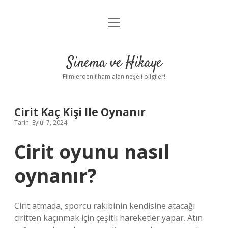
menüyü
Gizlilik Politikası
aç
Hakkımızda
Sinema ve Hikaye
Yasal Uyarı
Filmlerden ilham alan neşeli bilgiler!
Cirit Kaç Kişi Ile Oynanır
Tarih: Eylül 7, 2024
Cirit oyunu nasıl
oynanır?
Cirit atmada, sporcu rakibinin kendisine atacağı
ciritten kaçınmak için çeşitli hareketler yapar. Atın