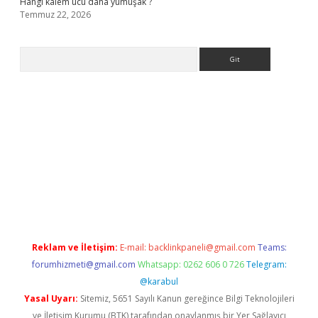
Hangi kalem ucu daha yumuşak ?
Temmuz 22, 2026
Arama
giriş
Reklam ve İletişim:
E-mail:
backlinkpaneli@gmail.com
Teams:
forumhizmeti@gmail.com
Whatsapp: 0262 606 0 726
Telegram:
@karabul
Yasal Uyarı:
Sitemiz, 5651 Sayılı Kanun gereğince Bilgi Teknolojileri
ve İletişim Kurumu (BTK) tarafından onaylanmış bir Yer Sağlayıcı