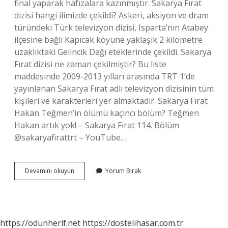
final yaparak hafızalara kazınmıştır. Sakarya Fırat
dizisi hangi ilimizde çekildi? Askeri, aksiyon ve dram
türündeki Türk televizyon dizisi, Isparta’nın Atabey
ilçesine bağlı Kapıcak köyüne yaklaşık 2 kilometre
uzaklıktaki Gelincik Dağı eteklerinde çekildi. Sakarya
Fırat dizisi ne zaman çekilmiştir? Bu liste
maddesinde 2009-2013 yılları arasında TRT 1’de
yayınlanan Sakarya Fırat adlı televizyon dizisinin tüm
kişileri ve karakterleri yer almaktadır. Sakarya Fırat
Hakan Teğmen’in ölümü kaçıncı bölüm? Teğmen
Hakan artık yok! – Sakarya Fırat 114. Bölüm
@sakaryafirattrt – YouTube.…
Sakarya
Devamını okuyun
Yorum Bırak
Fırat
Filmi
Ne
Zaman
Çekildi
https://odunherif.net
https://dostelihasar.com.tr