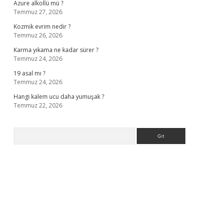
Azure alkollü mü ?
Temmuz 27, 2026
Kozmik evrim nedir ?
Temmuz 26, 2026
Karma yıkama ne kadar sürer ?
Temmuz 24, 2026
19 asal mı ?
Temmuz 24, 2026
Hangi kalem ucu daha yumuşak ?
Temmuz 22, 2026
Arama
 bella casino giriş