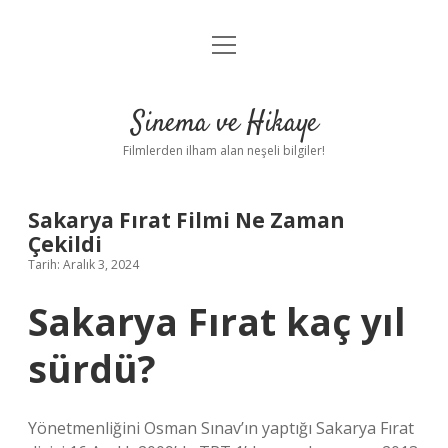
menüyü
Gizlilik Politikası
aç
Hakkımızda
Sinema ve Hikaye
Yasal Uyarı
Filmlerden ilham alan neşeli bilgiler!
Sakarya Fırat Filmi Ne Zaman
Çekildi
Tarih: Aralık 3, 2024
Sakarya Fırat kaç yıl
sürdü?
Yönetmenliğini Osman Sınav’ın yaptığı Sakarya Fırat