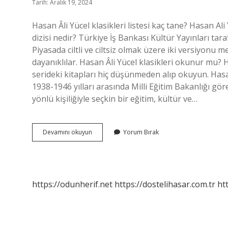
Tarih: Aralık 19, 2024
Hasan Âli Yücel klasikleri listesi kaç tane? Hasan Ali Y
dizisi nedir? Türkiye İş Bankası Kültür Yayınları tar
Piyasada ciltli ve ciltsiz olmak üzere iki versiyonu m
dayanıklılar. Hasan Âli Yücel klasikleri okunur mu? H
serideki kitapları hiç düşünmeden alıp okuyun. Hasa
1938-1946 yılları arasında Milli Eğitim Bakanlığı 
yönlü kişiliğiyle seçkin bir eğitim, kültür ve…
Hasan
Devamını okuyun
Yorum Bırak
Âli
Yücel
Klasikleri
Kaç
Tane
https://odunherif.net
https://dostelihasar.com.tr
ht