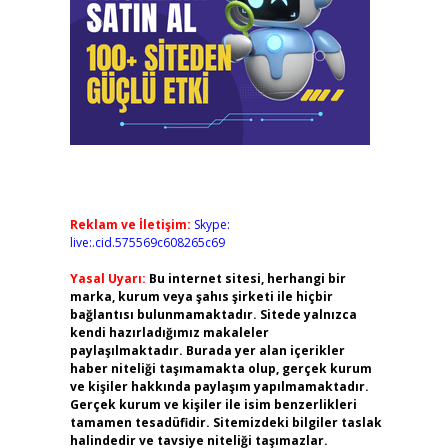
Reklam ve İletişim:
Skype:
live:.cid.575569c608265c69
Yasal Uyarı:
Bu internet sitesi, herhangi bir
marka, kurum veya şahıs şirketi ile hiçbir
bağlantısı bulunmamaktadır. Sitede yalnızca
kendi hazırladığımız makaleler
paylaşılmaktadır. Burada yer alan içerikler
haber niteliği taşımamakta olup, gerçek kurum
ve kişiler hakkında paylaşım yapılmamaktadır.
Gerçek kurum ve kişiler ile isim benzerlikleri
tamamen tesadüfidir. Sitemizdeki bilgiler taslak
halindedir ve tavsiye niteliği taşımazlar.