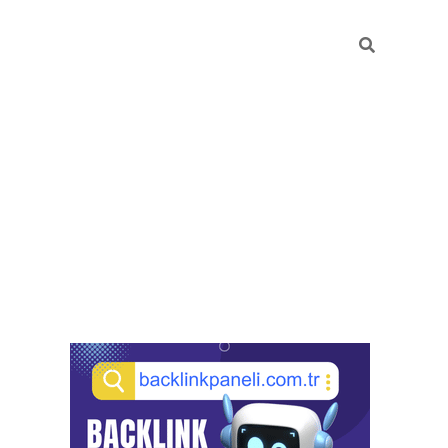
Sidebar
pia bella casino giriş