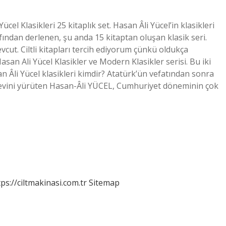
ücel Klasikleri 25 kitaplık set. Hasan Âli Yücel’in klasikleri
afından derlenen, şu anda 15 kitaptan oluşan klasik seri.
evcut. Ciltli kitapları tercih ediyorum çünkü oldukça
asan Ali Yücel Klasikler ve Modern Klasikler serisi. Bu iki
n Âli Yücel klasikleri kimdir? Atatürk’ün vefatından sonra
görevini yürüten Hasan-Âli YÜCEL, Cumhuriyet döneminin çok
tps://ciltmakinasi.com.tr
Sitemap