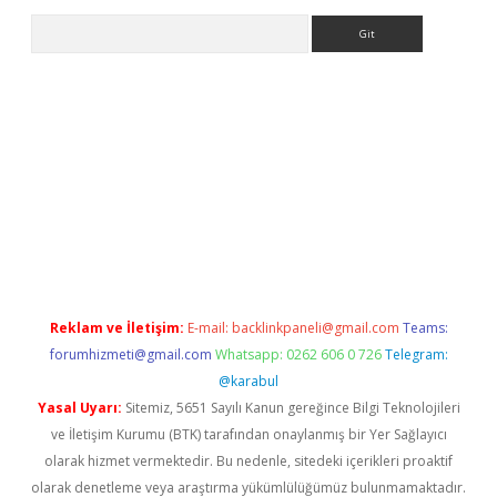
Arama
lla casino giriş
Reklam ve İletişim:
E-mail:
backlinkpaneli@gmail.com
Teams:
forumhizmeti@gmail.com
Whatsapp: 0262 606 0 726
Telegram:
@karabul
Yasal Uyarı:
Sitemiz, 5651 Sayılı Kanun gereğince Bilgi Teknolojileri
ve İletişim Kurumu (BTK) tarafından onaylanmış bir Yer Sağlayıcı
olarak hizmet vermektedir. Bu nedenle, sitedeki içerikleri proaktif
olarak denetleme veya araştırma yükümlülüğümüz bulunmamaktadır.