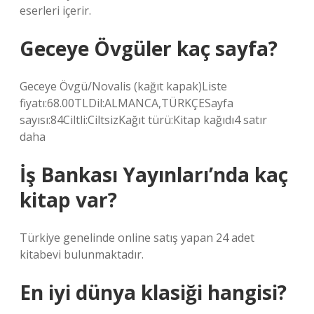
eserleri içerir.
Geceye Övgüler kaç sayfa?
Geceye Övgü/Novalis (kağıt kapak)Liste
fiyatı:68.00TLDil:ALMANCA,TÜRKÇESayfa
sayısı:84Ciltli:CiltsizKağıt türü:Kitap kağıdı4 satır
daha
İş Bankası Yayınları’nda kaç
kitap var?
Türkiye genelinde online satış yapan 24 adet
kitabevi bulunmaktadır.
En iyi dünya klasiği hangisi?