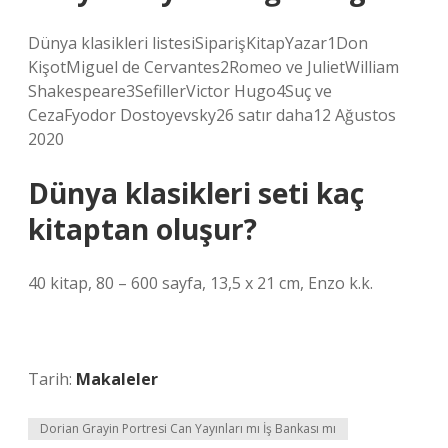
Dünya klasikleri listesiSiparişKitapYazar1Don
KişotMiguel de Cervantes2Romeo ve JulietWilliam
Shakespeare3SefillerVictor Hugo4Suç ve
CezaFyodor Dostoyevsky26 satır daha12 Ağustos
2020
Dünya klasikleri seti kaç
kitaptan oluşur?
40 kitap, 80 – 600 sayfa, 13,5 x 21 cm, Enzo k.k.
Tarih:
Makaleler
Dorian Grayin Portresi Can Yayınları mı İş Bankası mı