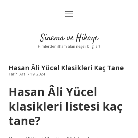
menüyü
Gizlilik Politikası
aç
Hakkımızda
Sinema ve Hikaye
Yasal Uyarı
Filmlerden ilham alan neşeli bilgiler!
Hasan Âli Yücel Klasikleri Kaç Tane
Tarih: Aralık 19, 2024
Hasan Âli Yücel
klasikleri listesi kaç
tane?