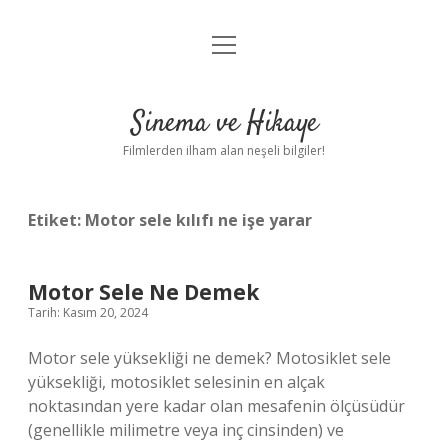
menüyü
Gizlilik Politikası
aç
Hakkımızda
Sinema ve Hikaye
Yasal Uyarı
Filmlerden ilham alan neşeli bilgiler!
Etiket:
Motor sele kılıfı ne işe yarar
Motor Sele Ne Demek
Tarih: Kasım 20, 2024
Motor sele yüksekliği ne demek? Motosiklet sele
yüksekliği, motosiklet selesinin en alçak
noktasından yere kadar olan mesafenin ölçüsüdür
(genellikle milimetre veya inç cinsinden) ve