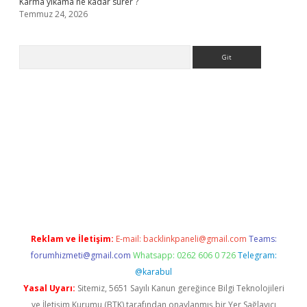
Karma yıkama ne kadar sürer ?
Temmuz 24, 2026
Arama
giriş
Reklam ve İletişim:
E-mail:
backlinkpaneli@gmail.com
Teams:
forumhizmeti@gmail.com
Whatsapp: 0262 606 0 726
Telegram:
@karabul
Yasal Uyarı:
Sitemiz, 5651 Sayılı Kanun gereğince Bilgi Teknolojileri
ve İletişim Kurumu (BTK) tarafından onaylanmış bir Yer Sağlayıcı