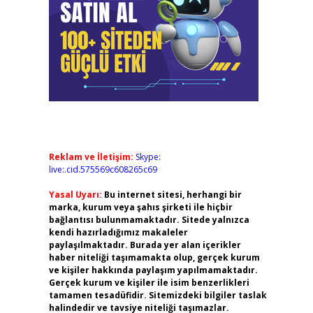
Reklam ve İletişim:
Skype:
live:.cid.575569c608265c69
Yasal Uyarı:
Bu internet sitesi, herhangi bir
marka, kurum veya şahıs şirketi ile hiçbir
bağlantısı bulunmamaktadır. Sitede yalnızca
kendi hazırladığımız makaleler
paylaşılmaktadır. Burada yer alan içerikler
haber niteliği taşımamakta olup, gerçek kurum
ve kişiler hakkında paylaşım yapılmamaktadır.
Gerçek kurum ve kişiler ile isim benzerlikleri
tamamen tesadüfidir. Sitemizdeki bilgiler taslak
halindedir ve tavsiye niteliği taşımazlar.