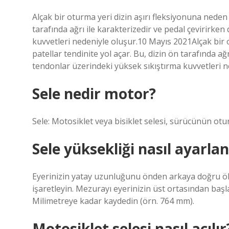
Alçak bir oturma yeri dizin aşırı fleksiyonuna neden o
tarafında ağrı ile karakterizedir ve pedal çevirirke
kuvvetleri nedeniyle oluşur.10 Mayıs 2021Alçak bir o
patellar tendinite yol açar. Bu, dizin ön tarafında ağ
tendonlar üzerindeki yüksek sıkıştırma kuvvetleri n
Sele nedir motor?
Sele: Motosiklet veya bisiklet selesi, sürücünün otu
Sele yüksekliği nasıl ayarlan
Eyerinizin yatay uzunluğunu önden arkaya doğru öl
işaretleyin. Mezurayı eyerinizin üst ortasından baş
Milimetreye kadar kaydedin (örn. 764 mm).
Motosiklet selesi nasıl açılır