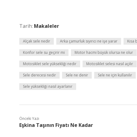
Tarih:
Makaleler
Alçak sele nedir
Arka çamurluk sıyırıcı ne işe yarar
Kısa 
Konfor sele su geçirir mi
Motor hacmi büyük olursa ne olur
Motosiklet sele yüksekliği nedir
Motosiklet selesi nasıl açılır
Sele derecesi nedir
Sele ne denir
Sele ne için kullanılır
Sele yüksekliği nasıl ayarlanır
Önceki Yazı
Eşkina Taşının Fiyatı Ne Kadar