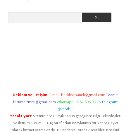
Arama
giriş
Reklam ve İletişim:
E-mail:
backlinkpaneli@gmail.com
Teams:
forumhizmeti@gmail.com
Whatsapp: 0262 606 0 726
Telegram:
@karabul
Yasal Uyarı:
Sitemiz, 5651 Sayılı Kanun gereğince Bilgi Teknolojileri
ve İletişim Kurumu (BTK) tarafından onaylanmış bir Yer Sağlayıcı
olarak hizmet vermektedir. Bu nedenle, sitedeki içerikleri proaktif