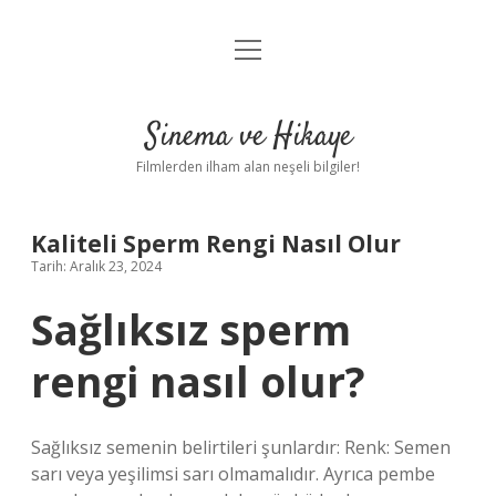
menüyü
Gizlilik Politikası
aç
Hakkımızda
Sinema ve Hikaye
Yasal Uyarı
Filmlerden ilham alan neşeli bilgiler!
Kaliteli Sperm Rengi Nasıl Olur
Tarih: Aralık 23, 2024
Sağlıksız sperm
rengi nasıl olur?
Sağlıksız semenin belirtileri şunlardır: Renk: Semen
sarı veya yeşilimsi sarı olmamalıdır. Ayrıca pembe