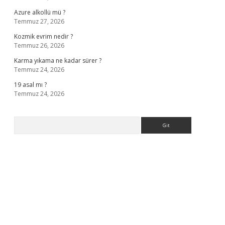
Azure alkollü mü ?
Temmuz 27, 2026
Kozmik evrim nedir ?
Temmuz 26, 2026
Karma yıkama ne kadar sürer ?
Temmuz 24, 2026
19 asal mı ?
Temmuz 24, 2026
Arama
asino giriş