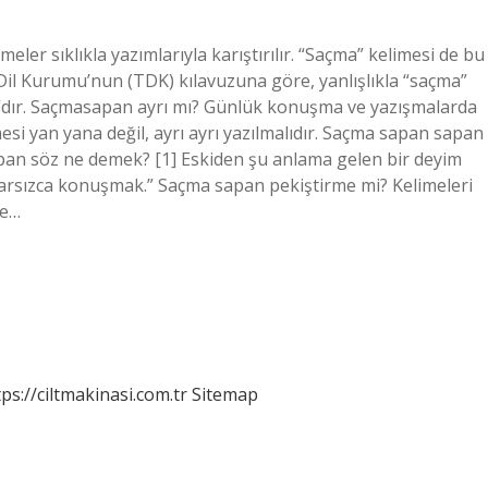
eler sıklıkla yazımlarıyla karıştırılır. “Saçma” kelimesi de bu
 Dil Kurumu’nun (TDK) kılavuzuna göre, yanlışlıkla “saçma”
a”dır. Saçmasapan ayrı mı? Günlük konuşma ve yazışmalarda
mesi yan yana değil, ayrı ayrı yazılmalıdır. Saçma sapan sapan
apan söz ne demek? [1] Eskiden şu anlama gelen bir deyim
utarsızca konuşmak.” Saçma sapan pekiştirme mi? Kelimeleri
me…
tps://ciltmakinasi.com.tr
Sitemap