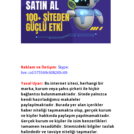
Reklam ve İletişim:
Skype:
live:.cid.575569c608265c69
Yasal Uyarı:
Bu internet sitesi, herhangi bir
marka, kurum veya şahıs şirketi ile hiçbir
bağlantısı bulunmamaktadır. Sitede yalnızca
kendi hazırladığımız makaleler
paylaşılmaktadır. Burada yer alan içerikler
haber niteliği taşımamakta olup, gerçek kurum
ve kişiler hakkında paylaşım yapılmamaktadır.
Gerçek kurum ve kişiler ile isim benzerlikleri
tamamen tesadüfidir. Sitemizdeki bilgiler taslak
halindedir ve tavsiye niteliği taşımazlar.