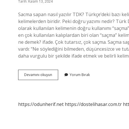
Tarih: Kasım 13, 2024
Sacma sapan nasıl yazılır TDK? Türkçe’deki bazı kelim
kelimelerden biridir. Peki doğru yazımı nedir? Türk
olarak kullanılan kelimenin doğru kullanımı “saçm
en çok kullanılan kalıplardan biri olan “saçma” keli
ne demek? ifade. Çok tutarsız, çok saçma. Saçma s
vardı: “Ne söylediğini bilmeden, düşüncesizce ve t
daha vurgulu bir şekilde ifade etmek ve belirli keli
Sacma
Devamını okuyun
Yorum Bırak
Sapan
Nasıl
Yazilir
https://odunherif.net
https://dostelihasar.com.tr
ht