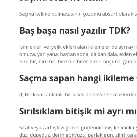
Saçma kelime bulmacasının çözümü absürt olarak sını
Baş başa nasıl yazılır TDK?
İsim ekleri ve iyelik ekleri alan ikilemeler de ayrı ayr
omuza, yan yana; baştan sona, daldan dala, elden ele,
bire bir, bire bir, bire bir; birer birer, boşuna, gün 
Saçma sapan hangi ikileme 
d) Bir kısmı anlamlı, bir kısmı anlamsız sözcüklerde
Sırılsıklam bitişik mi ayrı mı
Sıfat veya zarf işlevi gören güçlendirilmiş kelimeler 
düz, düpedüz, derin gökyüzü, parlak gün, zifiri karanl