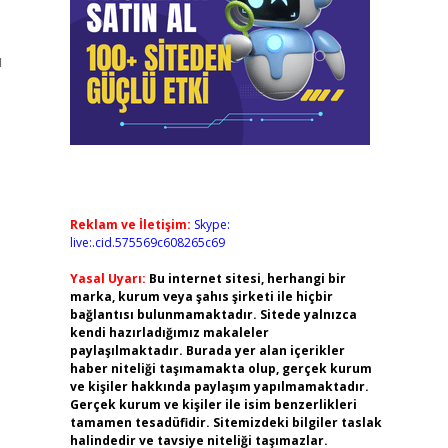
u
Reklam ve İletişim:
Skype:
live:.cid.575569c608265c69
Yasal Uyarı:
Bu internet sitesi, herhangi bir
marka, kurum veya şahıs şirketi ile hiçbir
bağlantısı bulunmamaktadır. Sitede yalnızca
kendi hazırladığımız makaleler
paylaşılmaktadır. Burada yer alan içerikler
haber niteliği taşımamakta olup, gerçek kurum
ve kişiler hakkında paylaşım yapılmamaktadır.
Gerçek kurum ve kişiler ile isim benzerlikleri
tamamen tesadüfidir. Sitemizdeki bilgiler taslak
halindedir ve tavsiye niteliği taşımazlar.