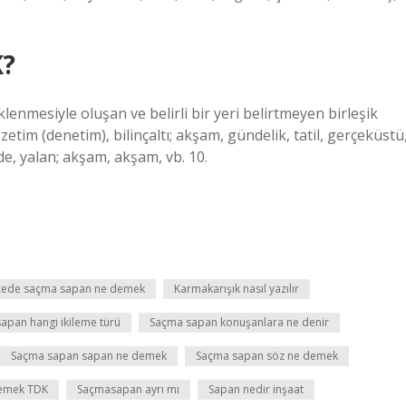
K?
klenmesiyle oluşan ve belirli bir yeri belirtmeyen birleşik
özetim (denetim), bilinçaltı; akşam, gündelik, tatil, gerçeküstü
de, yalan; akşam, akşam, vb. 10.
kçede saçma sapan ne demek
Karmakarışık nasıl yazılır
apan hangi ikileme türü
Saçma sapan konuşanlara ne denir
Saçma sapan sapan ne demek
Saçma sapan söz ne demek
demek TDK
Saçmasapan ayrı mı
Sapan nedir inşaat