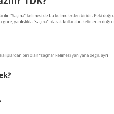
zılır TDK?
tırılır. “Saçma” kelimesi de bu kelimelerden biridir. Peki doğr
 göre, yanlışlıkla “saçma” olarak kullanılan kelimenin doğru
lıplardan biri olan “saçma” kelimesi yan yana değil, ayrı
ek?
?