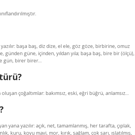
flandırılmıştır.
ı yazılır: başa baş, diz dize, el ele, göz göze, birbirine, omuz
 günden güne, içinden, yıldan yıla; başa baş, bire bir (ölçü),
be gün, birer birer…
türü?
n oluşan çoğaltımlar: bakımsız, eski, eğri büğrü, anlamsız…
?
yan yana yazılır: açık, net, tamamlanmış, her tarafta, çıplak,
ık, kuru, koyu mavi, mor, kırık, sağlam, çok sarı, ıslatılmış,