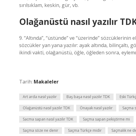
sırılsıklam, keskin, gür, vb.
Olağanüstü nasıl yazılır TD
9. “Altında”, “üstünde” ve “üzerinde” sözcüklerinin e
sözcükler yan yana yazılır: ayak altında, bilinçaltı, g
ikindi vakti, olağanüstü, öğle, öğleden sonra, eylem
Tarih:
Makaleler
Art arda nasıl yazılır
Baş başa nasıl yazılır TDK
Eski Tür
Olağanüstü nasıl yazılır TDK
Önayak nasıl yazılır
Saçma s
Sacma sapan nasıl yazılır TDK
Saçma sapan pekiştirme mi
Saçma söze ne denir
Saçma Türkçe midir
Saçmalık ne 